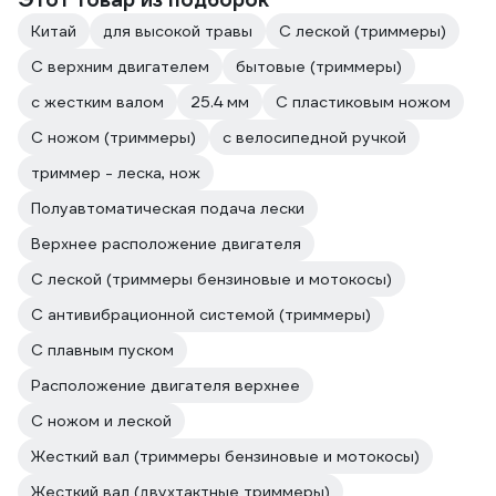
Впринципе вот и все)
При соблюдении этих несложных
Китай
для высокой травы
С леской (триммеры)
правил инструмент будет служить
С верхним двигателем
вам долго верой и правдой.
бытовые (триммеры)
с жестким валом
25.4 мм
С пластиковым ножом
P.S.
С ножом (триммеры)
с велосипедной ручкой
Для себя давно уже решил, что если
триммер - леска, нож
триммер "прикажет долго жить" (а это
когда нибудь все равно произойдет,
Полуавтоматическая подача лески
ничто не вечно)
Верхнее расположение двигателя
то возьму эту же модель.
С леской (триммеры бензиновые и мотокосы)
Удачной вам покупки)
С антивибрационной системой (триммеры)
С плавным пуском
Расположение двигателя верхнее
С ножом и леской
Жесткий вал (триммеры бензиновые и мотокосы)
Жесткий вал (двухтактные триммеры)