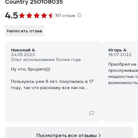
Country 250108035
4.5
161 отзыв
Написать отзыв
Николай А.
Игорь А.
24.05.2023
18.07.2022
Опыт использования: Более года
Приобрел на 
Ну что, бродяги)))
прослужившег
мощностью око
Пользуюсь уже 6 лет, покупалась в 17
возможность
году, так что расскажу все как на
спиливания к
духу)
обязательно 
перевозки. П
Значит так:
которых читал
Инструкция, 
Родной катушкой не пользовался ни
убогое впеча
дня. Купил сразу Чемпион HT33
пользовался 
(быстрая заправка лески,
бензокосы. З
Посмотреть все отзывы
металлическое днище), леска тройка