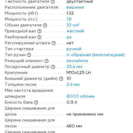
Тактность двигателя
двухтактный
Расположение двигателя
верхнее
Мощность (кВт)
1.32
Мощность (л.с.)
1.8
Объем двигателя
33 см³
Приводной вал
жесткий
Разборный вал
да
Регулируемая штанга
нет
Тип стартера
ручной
Тип ручки
U-образная (велосипедная)
Режущий элемент
леска/нож
Посадочный диаметр
25.4 мм
Крепление
М10х1,25 LH
Внешний диаметр (дюйм)
10
Толщина лески
2.4 мм
Max частота вращения
шпинделя
8000 об/мин
Емкость бака
0.9 л
Ширина скашивания для
диска
не применимо мм
Ширина скашивания для
лески
460 мм
Ширина скашивания для