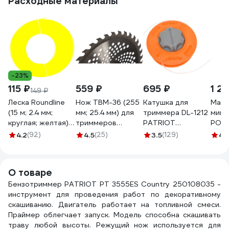
Расходные материалы
-23%
115 ₽
559 ₽
695 ₽
1 2
149 ₽
Леска Roundline
Нож TBM-36 (255
Катушка для
Масл
(15 м; 2.4 мм;
мм; 25.4 мм) для
триммера DL-1212
мине
круглая; желтая)
триммеров
PATRIOT
POWE
PATRIOT
PATRIOT
807114212
доза
4.2
(92)
4.5
(25)
3.5
(129)
4.
805201017
809115221
(0.94
такт
двиг
О товаре
PATR
Бензотриммер PATRIOT PT 3555ES Country 250108035 -
850
инструмент для проведения работ по декоративному
скашиванию. Двигатель работает на топливной смеси.
Праймер облегчает запуск. Модель способна скашивать
траву любой высоты. Режущий нож используется для