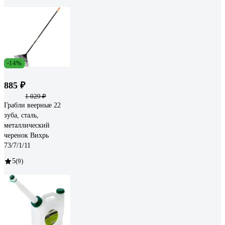
-14%
885 ₽
1 029 ₽
Грабли веерные 22
зуба, сталь,
металлический
черенок Вихрь
73/7/1/11
5
(9)