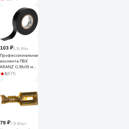
OZ10264L20
103 ₽
5.15 ₽/м
Профессиональная
изолента ПВХ
KRANZ 0,18х19 мм,
20 м, черная KR-
(571)
5
09-2806
79 ₽
7.9 ₽/шт