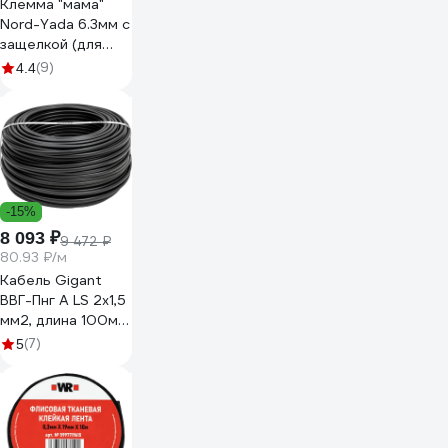
Клемма "мама"
Nord-Yada 6.3мм с
защелкой (для
разъемов) 1.5-
(9)
4.4
2.5кв.мм 906369
-15%
8 093 ₽
9 472 ₽
80.93 ₽/м
Кабель Gigant
ВВГ-Пнг А LS 2x1,5
мм2, длина 100м
ГОСТ GCAB-03
(7)
5