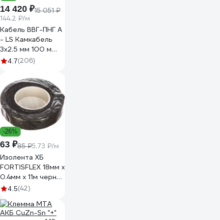
14 420 ₽
15 051 ₽
144.2 ₽/м
Кабель ВВГ-ПНГ А
- LS Камкабель
3x2.5 мм 100 м
ГОСТ
(206)
4.7
1157К30HG00070А0100М
-26%
63 ₽
85 ₽
5.73 ₽/м
Изолента ХБ
FORTISFLEX 18мм х
0.4мм х 11м черная
71242
(42)
4.5