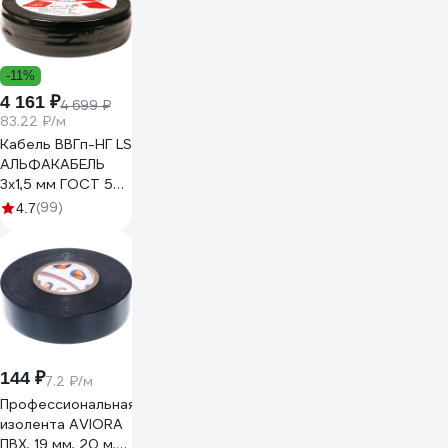
-11%
4 161 ₽
4 699 ₽
83.22 ₽/м
Кабель ВВГп-НГ LS
АЛЬФАКАБЕЛЬ
3х1,5 мм ГОСТ 50
м 05190
(99)
4.7
144 ₽
7.2 ₽/м
Профессиональная
изолента AVIORA
ПВХ, 19 мм, 20 м,