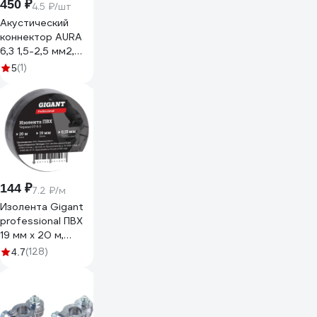
450 ₽
4.5 ₽/шт
Акустический
коннектор AURA
6,3 1,5-2,5 мм2,
(100шт.) ATS-
(1)
5
2563
144 ₽
7.2 ₽/м
Изолента Gigant
professional ПВХ
19 мм х 20 м,
черная GT-0-3
(128)
4.7