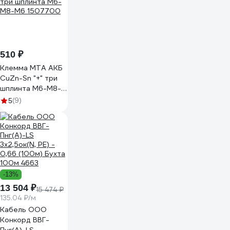
510 ₽
Клемма MTA АКБ
CuZn-Sn "+" три
шплинта М6-М8-
М6 1507700
(9)
5
-13%
13 504 ₽
15 474 ₽
135.04 ₽/м
Кабель ООО
Конкорд ВВГ-