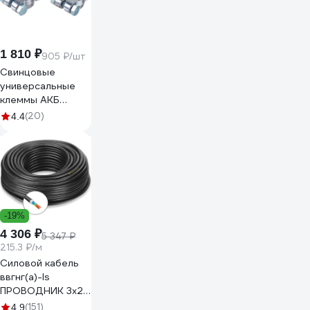
1 810 ₽
905 ₽/шт
Свинцовые
универсальные
клеммы АКБ
ДАЛИ-авто болт
(20)
4.4
сверху DA-02532
-19%
4 306 ₽
5 347 ₽
215.3 ₽/м
Силовой кабель
ввгнг(a)-ls
ПРОВОДНИК 3x2.5
мм2, 20м
(151)
4.9