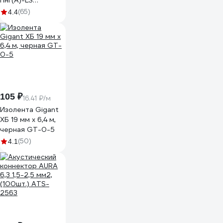
Пнг(А)-LS
3x2,5ок(N, PE) -
(65)
4.4
0,66 (100м) Бухта
100м 4663
105 ₽
16.41 ₽/м
Изолента Gigant
ХБ 19 мм х 6,4 м,
черная GT-0-5
(50)
4.1