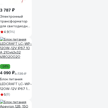
3 787 ₽
Электронный
трансформатор
для светодиодной
ленты FERON
(94)
4.9
150W 12V IP67
(драйвер), LB007,
48060
-14%
4 090 ₽
4 736 ₽
Блок питания
LEDCRAFT LC-WP-
120W-12V IP67 10
А 210x43x32
(8)
5
418020020