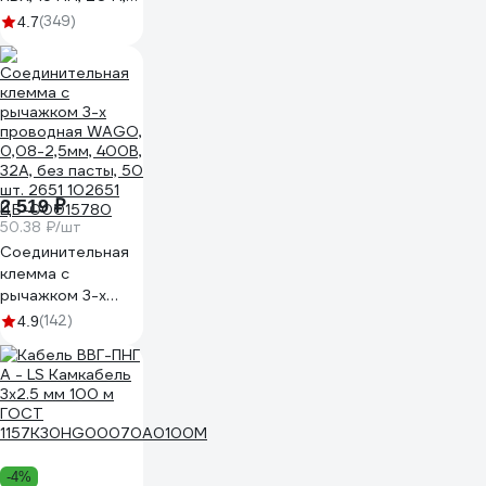
черная 305-030
(349)
4.7
2 519 ₽
50.38 ₽/шт
Соединительная
клемма с
рычажком 3-х
проводная WAGO,
(142)
4.9
0,08-2,5мм, 400В,
32А, без пасты, 50
шт. 2651 102651
ЦБ-00015780
-4%