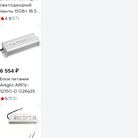
светодиодной
ленты 150Вт 16.5А
12В IP67 Jazzway
(97)
4.9
BSPS 3329297A
6 554 ₽
Блок питания
Arlight ARPV-
12150-D 026435
(153)
5