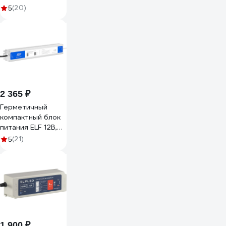
1267150
(20)
5
2 365 ₽
Герметичный
компактный блок
питания ELF 12В,
150Вт, металл,
(21)
5
IP67 ELF-12150С-
PT
1 900 ₽