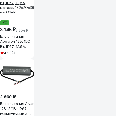
-6%
3 145 ₽
3 354 ₽
Блок питания
Apeyron 12В, 150
Вт, IP67, 12,5А,
металл, 182х70х38
(12)
4.9
мм 03-14
2 660 ₽
Блок питания Alvar
12В 150Вт IP67,
герметичный AL-