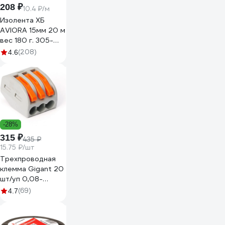
208 ₽
10.4 ₽/м
Изолента ХБ
AVIORA 15мм 20 м
вес 180 г. 305-
065
(208)
4.6
-28%
315 ₽
435 ₽
15.75 ₽/шт
Трехпроводная
клемма Gigant 20
шт/уп 0,08-
2,5(4)мм² GCT-
(69)
4.7
222-413-20