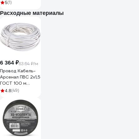
IP67, алюминий
(1)
5
PS3-84
Расходные материалы
6 364 ₽
63.64 ₽/м
Провод Кабель-
Арсенал ПВС 2х1,5
ГОСТ 100 м
KARS-51178
(49)
4.8