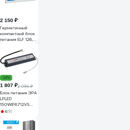
2 150 ₽
Герметичный
компактный блок
питания ELF 12В,
150Вт, металл,
IP67 ELF-12150С-
LP
-14%
1 807 ₽
2 094 ₽
Блок питания ЭРА
LPLED
150WIP6712VS
Б0061139
(9)
4