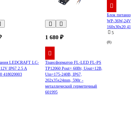
Блок питани
WP-36W-24V I
160x30x20 41
5
₽
1 680 ₽
(8)
тания LEDCRAFT LC-
Трансформатор FL-LED FL-PS
2V IP67 2.5 A
TP12060 Pout= 60Вт, Uout=12В,
0 418020003
Uin=175-240В, IP67,
202x35x24mm, 590г -
металлический герметичный
601995