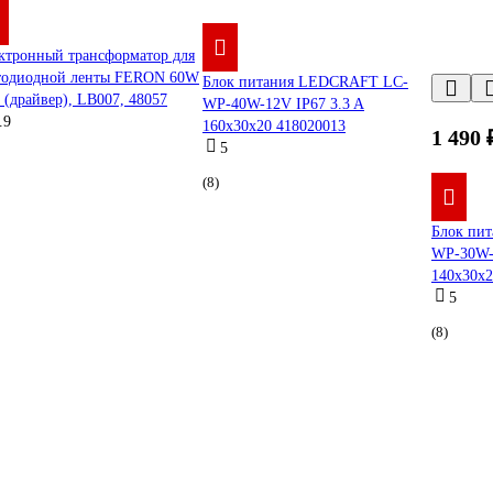
ктронный трансформатор для
тодиодной ленты FERON 60W
Блок питания LEDCRAFT LC-
 (драйвер), LB007, 48057
WP-40W-12V IP67 3.3 A
.9
160x30x20 418020013
1 490 
5
(8)
Блок пи
WP-30W-1
140x30x2
5
(8)