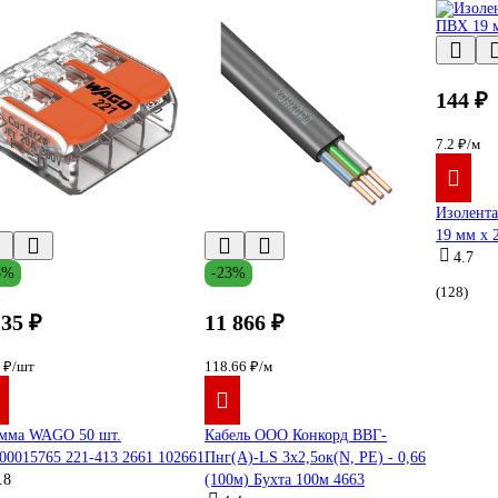
144 ₽
7.2 ₽/м
Изолента
19 мм х 
4.7
3%
-23%
(128)
135 ₽
11 866 ₽
7 ₽/шт
118.66 ₽/м
мма WAGO 50 шт.
Кабель ООО Конкорд ВВГ-
00015765 221-413 2661 102661
Пнг(А)-LS 3x2,5ок(N, PE) - 0,66
.8
(100м) Бухта 100м 4663