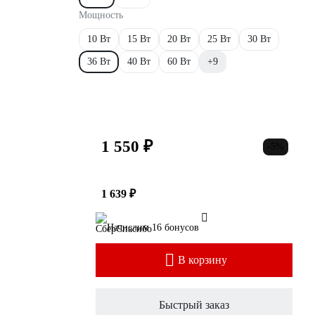
Мощность
10 Вт
15 Вт
20 Вт
25 Вт
30 Вт
36 Вт
40 Вт
60 Вт
+9
1 550 ₽
-5%
1 639 ₽
Начислим 16 бонусов
В корзину
Быстрый заказ