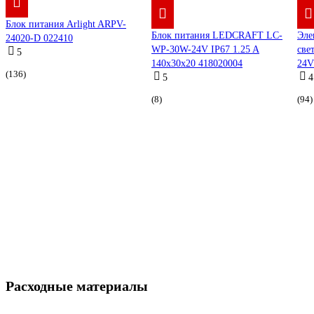
Блок питания Arlight ARPV-
Блок питания LEDCRAFT LC-
Эле
24020-D 022410
WP-30W-24V IP67 1.25 A
све
5
140x30x20 418020004
24V
(136)
5
4
(8)
(94)
Расходные материалы