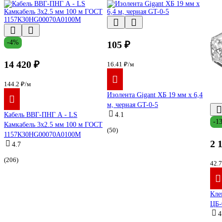
-4%
105 ₽
14 420 ₽
16.41 ₽/м
144.2 ₽/м
Изолента Gigant ХБ 19 мм х 6,4
м, черная GT-0-5
Кабель ВВГ-ПНГ А - LS
4.1
-1
Камкабель 3x2.5 мм 100 м ГОСТ
(50)
1157К30HG00070А0100М
2 
4.7
(206)
42.
Кле
ЦБ-
4