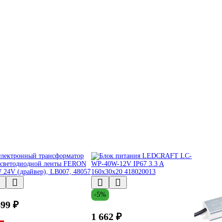
-5%
699 ₽
1 662 ₽