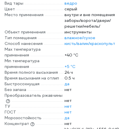
Вид тары
ведро
Цвет
серый
Место применения
внутри и вне помещения
заборы/ворота/двери/
решетки/мебель/
Объект применения
инструменты
Тип помещения
влажное/сухое
Способ нанесения
кисть/валик/краскопульт
Max температура
применения
+40 °С
Min температура
применения
+5 °С
Время полного высыхания
24 ч
Время высыхания на отлип
0.5 ч
Быстросохнущая
да
Без запаха
нет
Преобразователь ржавчины
нет
ТУ
нет
ГОСТ
нет
Морозостойкость
да
Концентрат
нет