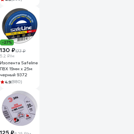
-27%
130 ₽
177 ₽
5.2 ₽/м
Изолента Safeline
ПВХ 19мм х 25м
черный 9372
4.9
(880)
125 ₽
6.25 ₽/м