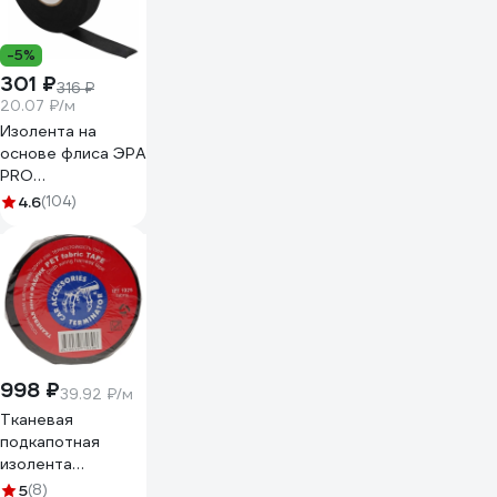
-5%
301 ₽
316 ₽
20.07 ₽/м
Изолента на
основе флиса ЭРА
PRO
PROFLEEC1915 19
4.6
(104)
мм, 15 м, 0,3 мм,
черная Б0057181
998 ₽
39.92 ₽/м
Тканевая
подкапотная
изолента
Terminator Izt
5
(8)