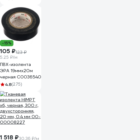
1925 fabric, 19мм х
25м, толщина
0,25мм 2000832
-15%
105 ₽
123 ₽
5.25 ₽/м
ПВХ-изолента
ЭРА 19ммх20м
черная C0036540
4.8
(275)
1 518 ₽
30.36 ₽/м