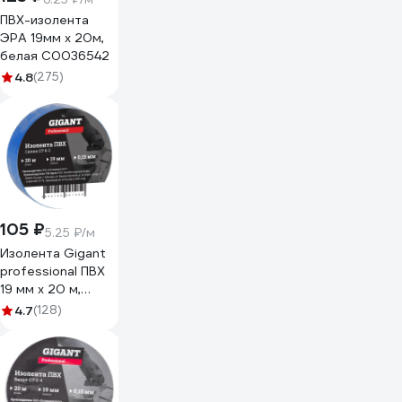
ПВХ-изолента
ЭРА 19мм x 20м,
белая C0036542
4.8
(275)
105 ₽
5.25 ₽/м
Изолента Gigant
professional ПВХ
19 мм х 20 м,
синяя GT-0-2
4.7
(128)