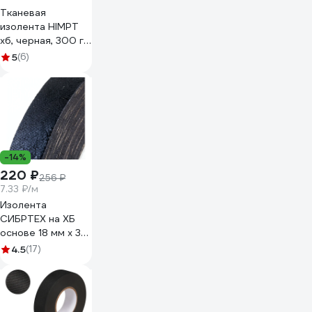
Тканевая
изолента HIMPT
хб, черная, 300 г,
двухсторонняя,
5
(6)
20 мм, 0.4 мм 00-
00008227
-14%
220 ₽
256 ₽
7.33 ₽/м
Изолента
СИБРТЕХ на ХБ
основе 18 мм х 30
м, 300 гр. 88762
4.5
(17)