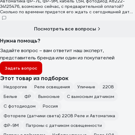
Автоматика ФР-7Е, ФР-9М, кабель 1,5м, фотодиод A8222-
34125476, возможно сейчас, с предварительной оплатой?
Сколько по времени придется его ждать с сегодняшней даты,
до поступления к Вам в магазин в г. Красноярск?
Посмотреть все вопросы
Нужна помощь?
Задайте вопрос – вам ответит наш эксперт,
представитель бренда или один из покупателей
Задать вопрос
Этот товар из подборок
Недорогие
Реле освещения
Уличные
220В
Белые
ФР
Выносные
С выносным датчиком
С фотодиодом
Россия
Фотореле (датчики света) 220В Реле и Автоматика
ФР-9М
Патроны с датчиком освещенности
Патрон с таймером
Кабели уличные
Реле 40А