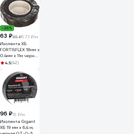
-26%
63 ₽
85 ₽
5.73 ₽/м
Изолента ХБ
FORTISFLEX 18мм х
0.4мм х 11м черная
71242
4.5
(42)
96 ₽
15 ₽/м
Изолента Gigant
ХБ 19 мм х 6,4 м,
черная GT-0-5