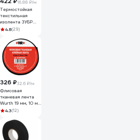
422 ₽
16.88 ₽/м
Термостойкая
текстильная
изолента ЗУБР
Авто-Жгут 19 мм х
4.8
(29)
25 м 1236-2
326 ₽
32.6 ₽/м
Флисовая
тканевая лента
Wurth 19 мм, 10 м
5997719615090 1
4.3
(12)