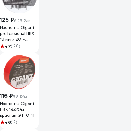
125 ₽
6.25 ₽/м
Изолента Gigant
professional ПВХ
19 мм х 20 м,
белая GT-0-4
4.7
(128)
116 ₽
5.8 ₽/м
Изолента Gigant
ПВХ 19x20м
красная GT-0-11
4.6
(17)