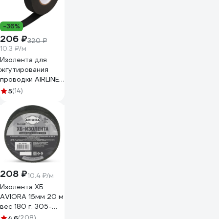
-36%
206 ₽
320 ₽
10.3 ₽/м
Изолента для
жгутирования
проводки AIRLINE
19 мм, 20 м,
5
(14)
термостойкая, на
основе
полиэстера
ADPT003
208 ₽
10.4 ₽/м
Изолента ХБ
AVIORA 15мм 20 м
вес 180 г. 305-
065
4.6
(208)