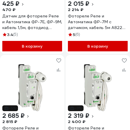
425 ₽
2 015 ₽
470 ₽
2 214 ₽
Датчик для фотореле Реле
Фотореле Реле и
и Автоматика ФР-7Е, ФР-9М,
Автоматика ФР-7М с
кабель 1,5м, фотодиод
датчиком, кабель 5м A8222-
A8222-34125476
79682583
3.4
(5)
5
(6)
В корзину
В корзину
-5%
-3%
2 685 ₽
2 319 ₽
2 815 ₽
2 400 ₽
Фотореле Реле и
Фотореле Реле и