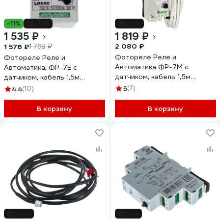
-11%
-13%
-13%
1 535 ₽
1 819 ₽
2 080 ₽
1 576 ₽
1 769 ₽
Фотореле Реле и
Фотореле Реле и
Автоматика ФР-7М с
Автоматика, ФР-7Е с
датчиком, кабель 1,5м
датчиком, кабель 1,5м
A8222-79682576
A8222-77946503
5
(7)
4.4
(10)
В корзину
В корзину
-10%
-9%