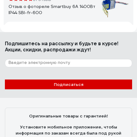
Отзыв о фотореле Smartbuy 6А 1400Вт
IP44 SBl-fr-600
Павел
06.06.2020
Нормально работает, несмотря на отсутствие
Подпишитесь
на рассылку
и будьте в курсе!
регулировки.
Акции, скидки, распродажи ждут!
73 отзыва
Отзыв о фотореле TDM ELECTRIC ФРЛ-02
5-50 Лк, 10 А SQ0324-0002
Подписаться
Сергей
12.12.2018
Отличная вещь.
Оригинальные товары с гарантией!
Установите мобильное приложение, чтобы
информация по заказам всегда была под рукой