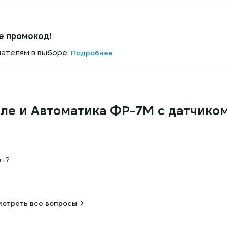
е промокод!
пателям в выборе.
Подробнее
еле и Автоматика ФР-7М с датчико
ет?
отреть все вопросы