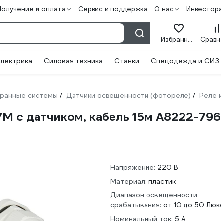
Получение и оплата
Сервис и поддержка
О нас
Инвестор
Избранное
лектрика
Силовая техника
Станки
Спецодежда и СИЗ
ранные системы
Датчики освещенности (фотореле)
Реле 
/
/
7М с датчиком, кабель 15м A8222-79
Напряжение:
220 В
Материал:
пластик
Диапазон освещенности
срабатывания:
от 10 до 50 Люк
Номинальный ток:
5 А