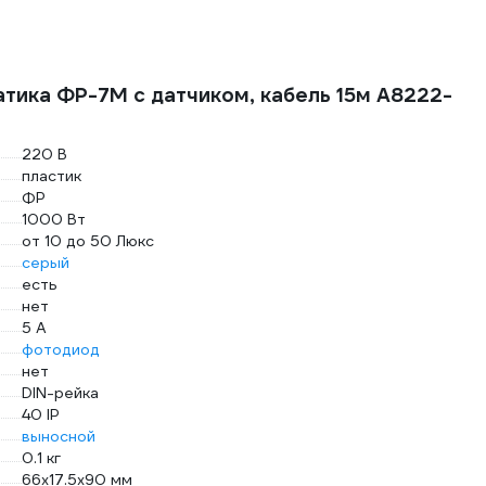
атика ФР-7М с датчиком, кабель 15м A8222-
220 В
пластик
ФР
1000 Вт
от 10 до 50 Люкс
серый
есть
нет
5 А
фотодиод
нет
DIN-рейка
40 IP
выносной
0.1 кг
66х17.5х90 мм