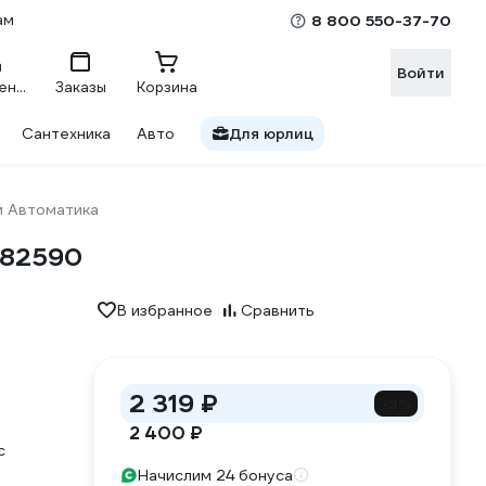
ам
8 800 550-37-70
Войти
Сравнение
Заказы
Корзина
Сантехника
Авто
Для юрлиц
и Автоматика
682590
В избранное
Сравнить
2 319 ₽
-3%
2 400 ₽
с
Начислим 24 бонуса