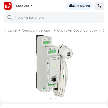
Москва
Для юрлиц
Поиск в каталоге
Главная
/
Электрика и свет
/
Системы безопасности
/
Ох