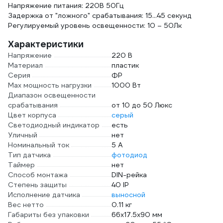
Напряжение питания: 220В 50Гц
Задержка от "ложного" срабатывания: 15...45 секунд
Регулируемый уровень освещенности: 10 – 50Лк
Характеристики
Напряжение
220 В
Материал
пластик
Серия
ФР
Max мощность нагрузки
1000 Вт
Диапазон освещенности
срабатывания
от 10 до 50 Люкс
Цвет корпуса
серый
Светодиодный индикатор
есть
Уличный
нет
Номинальный ток
5 А
Тип датчика
фотодиод
Таймер
нет
Способ монтажа
DIN-рейка
Степень защиты
40 IP
Исполнение датчика
выносной
Вес нетто
0.11 кг
Габариты без упаковки
66x17.5x90 мм