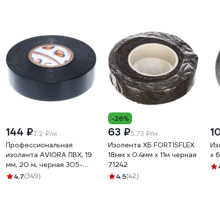
-26%
144 ₽
63 ₽
1
7.2 ₽/м
5.73 ₽/м
Профессиональная
Изолента ХБ FORTISFLEX
Из
изолента AVIORA ПВХ, 19
18мм х 0.4мм х 11м черная
х 
мм, 20 м, черная 305-
71242
030
4.7
(349)
4.5
(42)