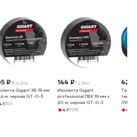
05 ₽
144 ₽
422 
16.41 ₽/м
7.2 ₽/м
олента Gigant ХБ 19 мм
Изолента Gigant
Термос
6,4 м, черная GT-0-5
professional ПВХ 19 мм х
тексти
20 м, черная GT-0-3
ЗУБР А
4.1
(50)
25 м 1
4.7
(128)
4.8
(2