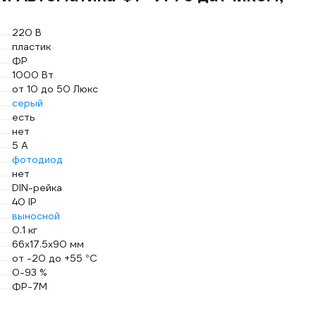
220 В
пластик
ФР
1000 Вт
от 10 до 50 Люкс
серый
есть
нет
5 А
фотодиод
нет
DIN-рейка
40 IP
выносной
0.1 кг
66х17.5х90 мм
от -20 до +55 °С
0-93 %
ФР-7М