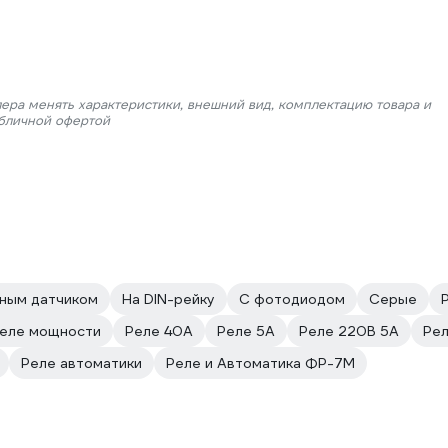
лера менять характеристики, внешний вид, комплектацию товара и
убличной офертой
ным датчиком
На DIN-рейку
С фотодиодом
Серые
еле мощности
Реле 40А
Реле 5А
Реле 220В 5А
Рел
Реле автоматики
Реле и Автоматика ФР-7М