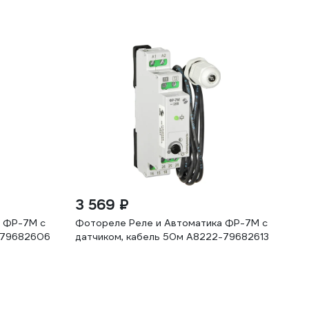
3 569 ₽
а ФР-7М с
Фотореле Реле и Автоматика ФР-7М с
-79682606
датчиком, кабель 50м A8222-79682613