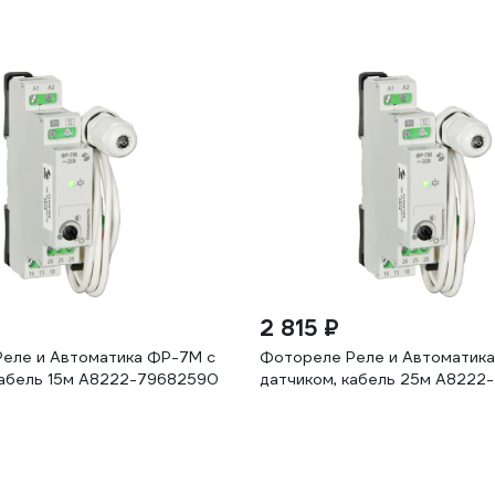
2 815 ₽
еле и Автоматика ФР-7М с
Фотореле Реле и Автоматик
кабель 15м A8222-79682590
датчиком, кабель 25м A8222