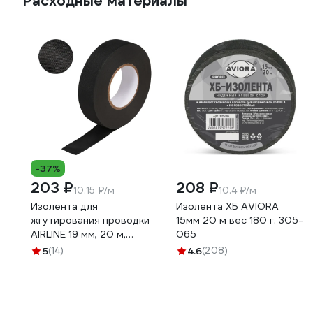
Расходные материалы
-37%
203 ₽
208 ₽
10.15 ₽/м
10.4 ₽/м
Изолента для
Изолента ХБ AVIORA
жгутирования проводки
15мм 20 м вес 180 г. 305-
AIRLINE 19 мм, 20 м,
065
термостойкая, на основе
5
(14)
4.6
(208)
полиэстера ADPT003