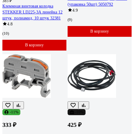
385 ₽
(упаковка 50шт) 5050792
Клеммная винтовая колодка
4.9
STEKKER LD225-3A линейка 12
штук, полиамид, 10 штук 32381
(9)
4.8
В корзину
(10)
В корзину
-11%
-10%
333 ₽
425 ₽