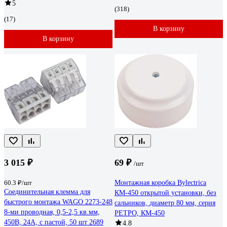
5
(318)
(17)
В корзину
В корзину
3 015 ₽
69 ₽
/шт
60.3 ₽/шт
Монтажная коробка Bylectrica
Соединительная клемма для
КМ-450 открытой установки, без
быстрого монтажа WAGO 2273-248
сальников, диаметр 80 мм, серия
8-ми проводная, 0,5-2,5 кв.мм,
РЕТРО, КМ-450
450В, 24А, с пастой, 50 шт 2689
4.8