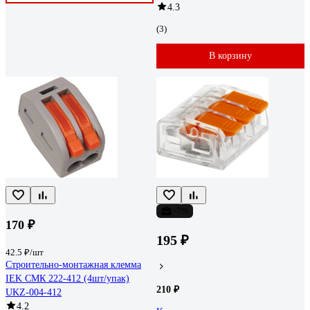
4.3
(3)
В корзину
-7%
170 ₽
195 ₽
42.5 ₽/шт
Строительно-монтажная клемма
IEK СМК 222-412 (4шт/упак)
210 ₽
UKZ-004-412
4.2