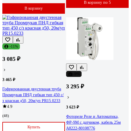
В корзину по 5
В корзину
-11%
3 085 ₽
-9%
3 465 ₽
3 295 ₽
Гофрированная двустенная труба
Промрукав ПНД гибкая тип 450 с/
з красная д50, 20м/уп PR15.0233
4.9
3 623 ₽
(48)
Фотореле Реле и Автоматика,
ФР-9М с датчиком, кабель 25м
Купить
A8222-80108776