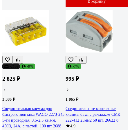
В корзину
-21%
-9%
-7%
2 825 ₽
995 ₽
3 586 ₽
1 065 ₽
Соединительная клемма для
Соединительные монтажные
быстрого монтажа WAGO 2273-245
клеммы duwi с рычажком СМК
5-ти проводная, 0,5-2,5 кв.мм,
222-412 25мм2 50 шт. 26622 8
450В, 24А, с пастой, 100 шт 2688
4.9