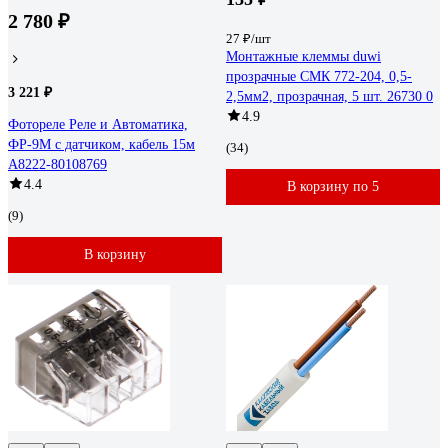
2 780 ₽
27 ₽/шт
Монтажные клеммы duwi
прозрачные СМК 772-204, 0,5-
3 221 ₽
2,5мм2, прозрачная, 5 шт. 26730 0
4.9
Фотореле Реле и Автоматика,
ФР-9М с датчиком, кабель 15м
(34)
A8222-80108769
4.4
В корзину по 5
(9)
В корзину