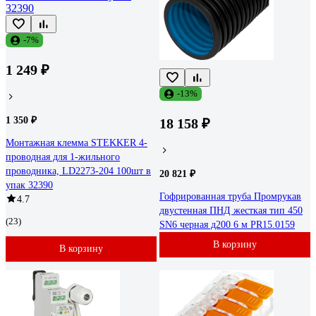
-7%
1 249 ₽
-13%
1 350 ₽
18 158 ₽
Монтажная клемма STEKKER 4-
проводная для 1-жильного
проводника, LD2273-204 100шт в
20 821 ₽
упак 32390
Гофрированная труба Промрукав
4.7
двустенная ПНД жесткая тип 450
(23)
SN6 черная д200 6 м PR15.0159
В корзину
В корзину