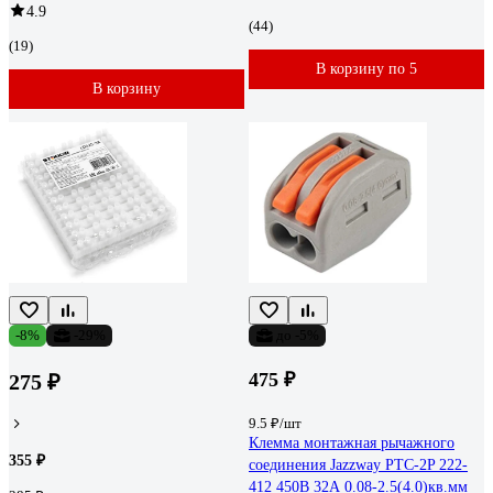
4.9
(44)
(19)
В корзину по 5
В корзину
-8%
-29%
до -5%
475 ₽
275 ₽
9.5 ₽/шт
Клемма монтажная рычажного
355 ₽
соединения Jazzway PTC-2P 222-
412 450В 32А 0.08-2.5(4.0)кв.мм