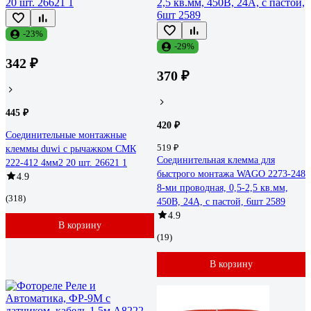
-23%
-29%
342 ₽
370 ₽
445 ₽
420 ₽
Соединительные монтажные
519 ₽
клеммы duwi с рычажком СМК
Соединительная клемма для
222-412 4мм2 20 шт. 26621 1
быстрого монтажа WAGO 2273-248
4.9
8-ми проводная, 0,5-2,5 кв.мм,
(318)
450В, 24А, с пастой, 6шт 2589
4.9
В корзину
(19)
В корзину