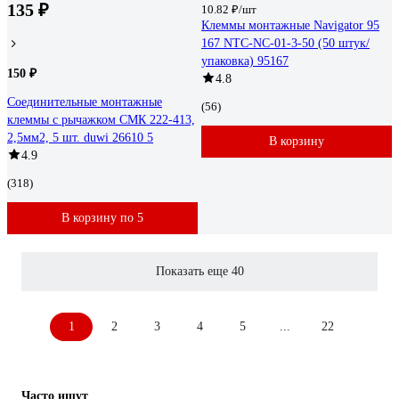
135 ₽
10.82 ₽/шт
Клеммы монтажные Navigator 95
167 NTC-NC-01-3-50 (50 штук/
упаковка) 95167
150 ₽
4.8
Соединительные монтажные
(56)
клеммы с рычажком СМК 222-413,
2,5мм2, 5 шт. duwi 26610 5
В корзину
4.9
(318)
В корзину по 5
Показать еще 40
1
2
3
4
5
...
22
Часто ищут