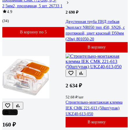
прозрачные СМК 772-208, 0,5-
2,5мм2, прозрачная, 5 шт. 26733 1
4.9
2 690 ₽
(34)
Двустенная труба ПНД гибкая
Экопласт NR050 тип 450, SN26, с
В корзину по 5
протяжкой, цвет красный D50мм
(20м) 801050-20
В корзину
2 634 ₽
52.68 ₽/шт
Строительно-монтажная клемма
IEK СМК 221-613 (50шт/упак)
-5%
UKZ40-613-050
В корзину
160 ₽