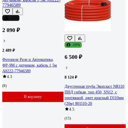
-16%
2 090 ₽
-20%
2 489 ₽
6 500 ₽
Фотореле Реле и Автоматика,
ФР-9М с датчиком, кабель 1,5м
A8222-77946589
4.3
8 124 ₽
(8)
Двустенная труба Экопласт NR110
ПНД гибкая, тип 450, SN12, с
В корзину
протяжкой, цвет красный D110мм
(20м) 801110-20
4.5
(15)