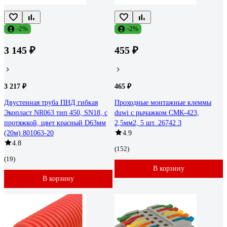
-2%
-2%
3 145 ₽
455 ₽
3 217 ₽
465 ₽
Двустенная труба ПНД гибкая
Проходные монтажные клеммы
Экопласт NR063 тип 450, SN18, с
duwi с рычажком СМК-423,
протяжкой, цвет красный D63мм
2,5мм2, 5 шт. 26742 3
(20м) 801063-20
4.9
4.8
(152)
(19)
В корзину
В корзину