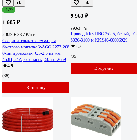
-17%
9 963 ₽
1 685 ₽
99.63 ₽/м
Провод ККЗ ПВС 2x2,5, белый, 01-
2 039 ₽
33.7 ₽/шт
8036-3100 м KKZ40-00006929
Соединительная клемма для
4.7
быстрого монтажа WAGO 2273-208
8-ми проводная, 0,5-2,5 кв.мм,
(35)
450В, 24А, без пасты, 50 шт 2669
4.9
В корзину
(39)
В корзину