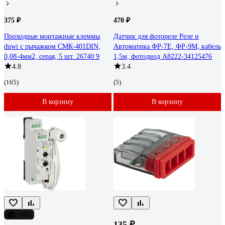
375 ₽
470 ₽
Проходные монтажные клеммы
Датчик для фотореле Реле и
duwi с рычажком СМК-401DIN,
Автоматика ФР-7Е, ФР-9М, кабель
0,08-4мм2, серая, 5 шт. 26740 9
1,5м, фотодиод A8222-34125476
4.8
3.4
(165)
(5)
В корзину
В корзину
-14%
135 ₽