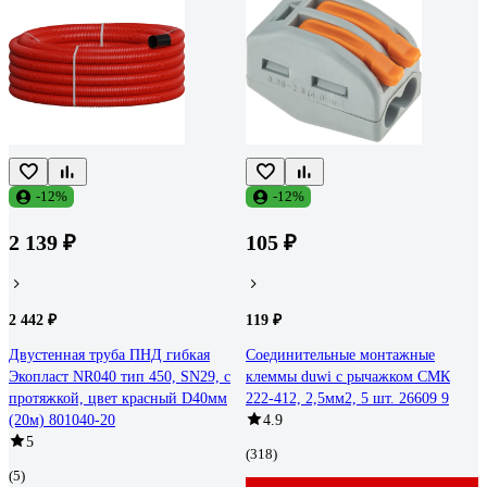
-12%
-12%
2 139 ₽
105 ₽
2 442 ₽
119 ₽
Двустенная труба ПНД гибкая
Соединительные монтажные
Экопласт NR040 тип 450, SN29, с
клеммы duwi с рычажком СМК
протяжкой, цвет красный D40мм
222-412, 2,5мм2, 5 шт. 26609 9
(20м) 801040-20
4.9
5
(318)
(5)