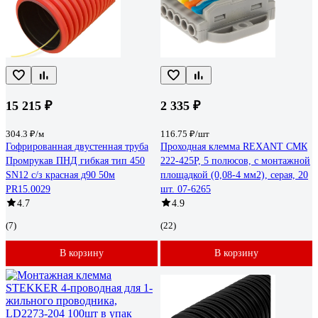
15 215 ₽
2 335 ₽
304.3 ₽/м
116.75 ₽/шт
Гофрированная двустенная труба
Проходная клемма REXANT СМК
Промрукав ПНД гибкая тип 450
222-425P, 5 полюсов, с монтажной
SN12 с/з красная д90 50м
площадкой (0,08-4 мм2), серая, 20
PR15.0029
шт. 07-6265
4.7
4.9
(7)
(22)
В корзину
В корзину