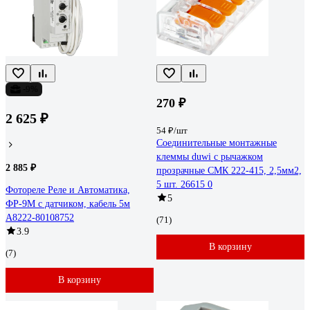
-9%
270 ₽
2 625 ₽
54 ₽/шт
Соединительные монтажные
клеммы duwi с рычажком
2 885 ₽
прозрачные СМК 222-415, 2,5мм2,
5 шт. 26615 0
Фотореле Реле и Автоматика,
5
ФР-9М с датчиком, кабель 5м
A8222-80108752
(71)
3.9
В корзину
(7)
В корзину