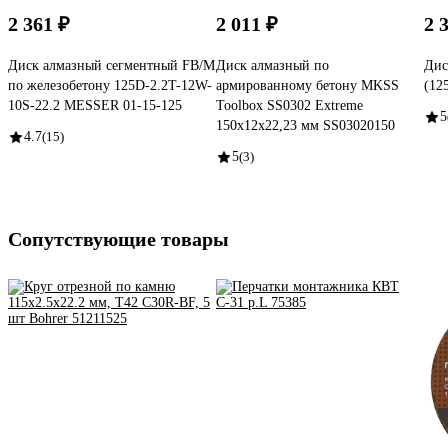
2 361 ₽
2 011 ₽
2 
Диск алмазный сегментный FB/M
Диск алмазный по
Дис
по железобетону 125D-2.2T-12W-
армированному бетону MKSS
(12
10S-22.2 MESSER 01-15-125
Toolbox SS0302 Extreme
5
150x12x22,23 мм SS03020150
4.7
(15)
5
(3)
Сопутствующие товары