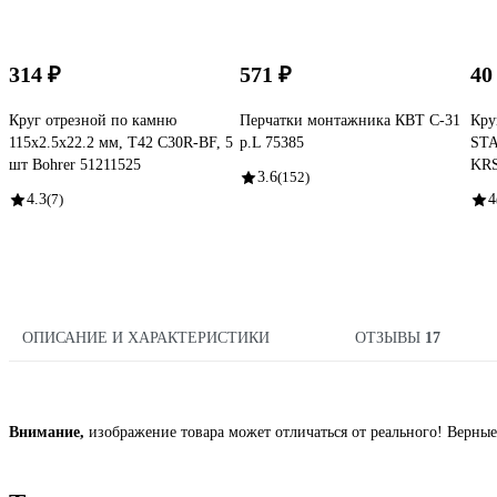
314 ₽
571 ₽
40
Круг отрезной по камню
Перчатки монтажника КВТ С-31
Кру
115x2.5x22.2 мм, T42 С30R-BF, 5
р.L 75385
STA
шт Bohrer 51211525
KRS
3.6
(152)
4.3
(7)
4
ОПИСАНИЕ И ХАРАКТЕРИСТИКИ
ОТЗЫВЫ
17
Внимание,
изображение товара может отличаться от реального! Верные