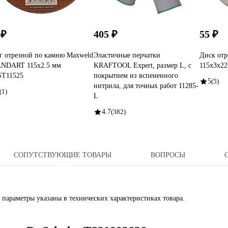
 ₽
405 ₽
55 ₽
г отрезной по камню Maxweld
Эластичные перчатки
Диск отр
NDART 115x2.5 мм
KRAFTOOL Expert, размер L, с
115х3х22
T11525
покрытием из вспененного
5
(5)
нитрила, для точных работ 11285-
(1)
L
4.7
(382)
СОПУТСТВУЮЩИЕ ТОВАРЫ
ВОПРОСЫ
 параметры указаны в технических характеристиках товара.