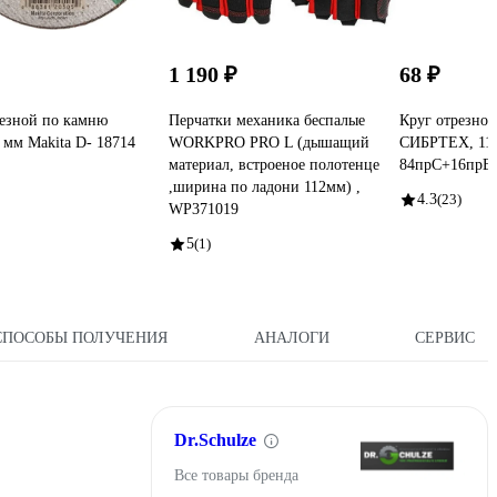
1 190 ₽
68 ₽
езной по камню
Перчатки механика беспалые
Круг отрезно
 мм Makita D- 18714
WORKPRO PRO L (дышащий
СИБРТЕХ, 115 
материал, встроеное полотенце
84прC+16прB 
,ширина по ладони 112мм) ,
4.3
(23)
WP371019
5
(1)
СПОСОБЫ ПОЛУЧЕНИЯ
АНАЛОГИ
СЕРВИС
Dr.Schulze
Все товары бренда