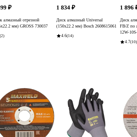
399 ₽
1 834 ₽
1 896 
к алмазный отрезной
Диск алмазный Universal
Диск ал
5х22.2 мм) GROSS 730037
(150х22.2 мм) Bosch 2608615061
FB/Z по 
12W-10S
(2)
4.6
(14)
4.7
(10)