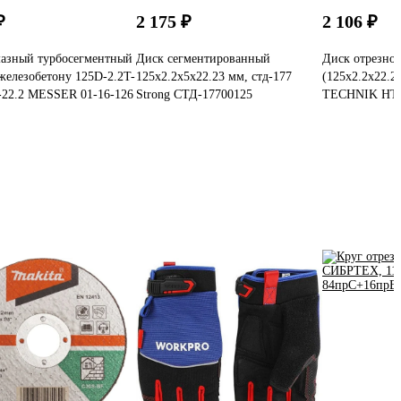
₽
2 175 ₽
2 106 ₽
мазный турбосегментный
Диск сегментированный
Диск отрезно
железобетону 125D-2.2T-
125x2.2x5х22.23 мм, стд-177
(125x2.2x22.
-22.2 MESSER 01-16-126
Strong СТД-17700125
TECHNIK HT