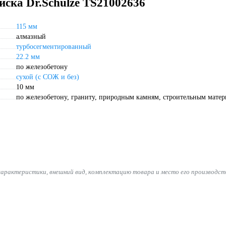
иска Dr.Schulze TS21002636
115 мм
алмазный
турбосегментированный
22.2 мм
по железобетону
сухой (с СОЖ и без)
10 мм
по железобетону, граниту, природным камням, строительным мате
характеристики, внешний вид, комплектацию товара и место его производст