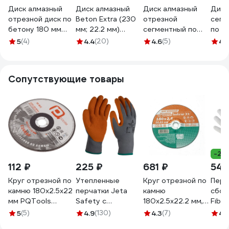
Диск алмазный
Диск алмазный
Диск алмазный
Диск
отрезной диск по
Beton Extra (230
отрезной
сегм
бетону 180 мм
мм; 22.2 мм)
сегментный по
по ж
Gigant G-10357
FUBAG 37230-3
бетону кирпичу
180D
5
(4)
4.4
(20)
4.6
(5)
4.
камню 180 мм
14S-
Gigant G-10356
01-1
Сопутствующие товары
-23
112 ₽
225 ₽
681 ₽
54 
Круг отрезной по
Утепленные
Круг отрезной по
Перч
камню 180x2.5x22
перчатки Jeta
камню
сбор
мм PQTools
Safety с
180x2.5x22.2 мм,
Fibe
2200180
латексным
T42 С30R-BF, 5
полиэ
5
(5)
4.9
(130)
4.3
(7)
4.
90002504521
покрытием,
шт Bohrer
белы