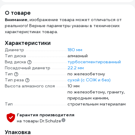
размер 9/L JLW-
51218025
101-L
О товаре
Внимание,
изображение товара может отличаться от
реального! Верные параметры указаны в технических
характеристиках товара.
Характеристики
Диаметр
180 мм
Тип диска
алмазный
Вид диска
турбосегментированный
Посадочный диаметр
22.2 мм
Тип
по железобетону
Тип реза
сухой (с СОЖ и без)
Высота алмазного слоя
10 мм
по железобетону, граниту,
природным камням,
Тип
строительным материалам
Гарантия производителя
на товары Dr.Schulze
Упаковка