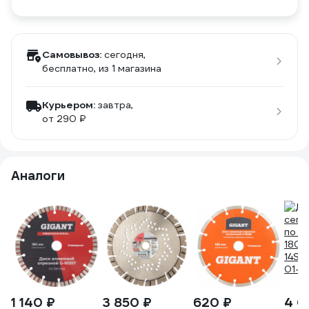
Самовывоз:
сегодня,
бесплатно
, из 1 магазина
Курьером:
завтра,
от 290 ₽
Аналоги
1 140 ₽
3 850 ₽
620 ₽
4 0