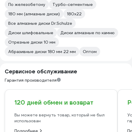
По железобетону
Турбо-сегментные
180 мм (алмазные диски)
180х22
Все алмазные диски Dr.Schulze
Диски шлифовальные
Диски алмазные по камню
Отрезные диски 10 мм
Абразивные диски 180 мм 22 мм
Оптом
Сервисное обслуживание
Гарантия производителя
120 дней обмен и возврат
Р
Вы можете вернуть товар, который не был
Ус
использован
га
Подробнее
П