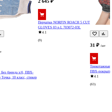
2 645 ₽
Перчатки NORFIN ROACH 5 CUT
GLOVES 03 р.L 703072-03L
4.1
(9)
31 ₽
/шт
т
Трикотажные п
ПВХ-покрытие
 Без бренда х/б, ПВХ-
4.1
 Точка, 10 класс, стикер
(63)