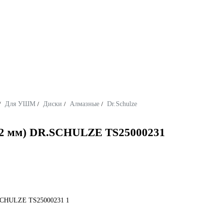
/
Для УШМ
/
Диски
/
Алмазные
/
Dr.Schulze
2.2 мм) DR.SCHULZE TS25000231