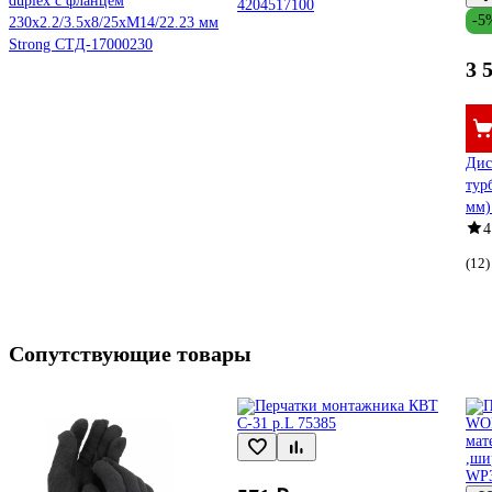
duplex с фланцем
4204517100
-5
230x2.2/3.5x8/25хМ14/22.23 мм
Strong СTД-17000230
3 
Дис
тур
мм)
4
(12)
Сопутствующие товары