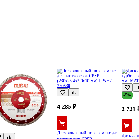
-5%
4 285 ₽
2 721 
Диск алмазный по керамике для
Диск алм