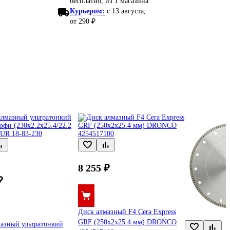
бесплатно
, из 1 магазина
Курьером:
c 13 августа,
от 290 ₽
8 255 ₽
₽
Диск алмазный F4 Cera Express
GRF (250x2x25.4 мм) DRONCO
азный ультратонкий