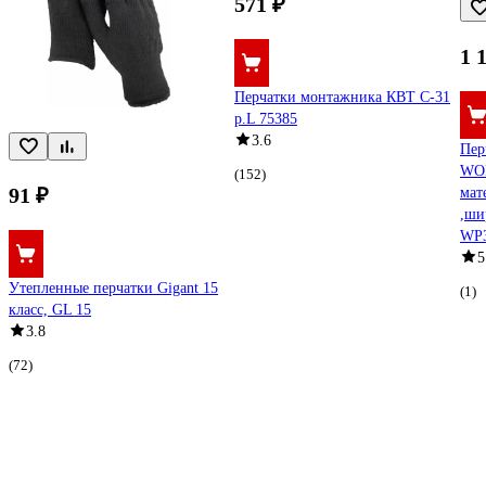
571 ₽
1 
Перчатки монтажника КВТ С-31
р.L 75385
3.6
Пер
WO
(152)
91 ₽
мат
,ши
WP3
5
Утепленные перчатки Gigant 15
(1)
класс, GL 15
3.8
(72)