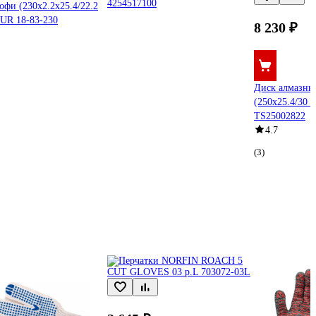
4254517100
офи (230х2.2х25.4/22.2
UR 18-83-230
8 230 ₽
Диск алмазны
(250х25.4/30
TS25002822
4.7
(3)