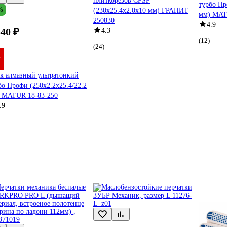
плиткорезов CPSP
турбо Пр
%
(230х25.4х2.0х10 мм) ГРАНИТ
мм) MAT
250830
4.9
540 ₽
4.3
(12)
(24)
к алмазный ультратонкий
бо Профи (250х2.2х25.4/22.2
 MATUR 18-83-250
.9