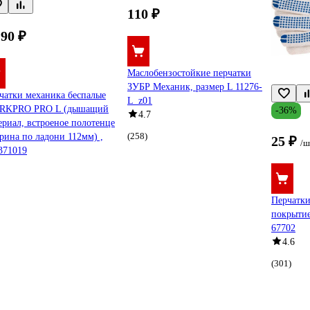
110 ₽
190 ₽
Маслобензостойкие перчатки
ЗУБР Механик, размер L 11276-
чатки механика беспалые
L_z01
RKPRO PRO L (дышащий
-36%
4.7
ериал, встроеное полотенце
(258)
рина по ладони 112мм) ,
25 ₽
/ш
71019
Перчатки
покрытие
67702
4.6
(301)