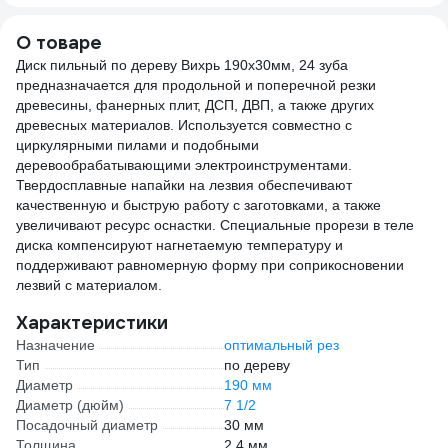
MON
386
О товаре
Диск пильный по дереву Вихрь 190х30мм, 24 зуба
предназначается для продольной и поперечной резки
древесины, фанерных плит, ДСП, ДВП, а также других
древесных материалов. Используется совместно с
циркулярными пилами и подобными
деревообрабатывающими электроинструментами.
Твердосплавные напайки на лезвия обеспечивают
качественную и быструю работу с заготовками, а также
увеличивают ресурс оснастки. Специальные прорези в теле
диска компенсируют нагнетаемую температуру и
поддерживают равномерную форму при соприкосновении
лезвий с материалом.
Характеристики
Назначение
оптимальный рез
Тип
по дереву
Диаметр
190 мм
Диаметр (дюйм)
7 1/2
Посадочный диаметр
30 мм
Толщина
2.4 мм