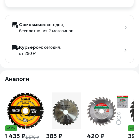
Самовывоз:
сегодня,
бесплатно
, из 2 магазинов
Курьером:
сегодня,
от 290 ₽
Аналоги
-9%
-23
1 435 ₽
385 ₽
420 ₽
390
1 570 ₽