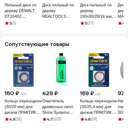
Пильный диск по
Диск пильный по
Диск пильный по
Диск
дереву DEWALT
дереву
дереву
дере
DT10402,
REALTOOLS
190x30/20/16 мм,
МАСТ
190х30х1.65 мм
165x30/20x24Т
24 зуба ВОЛАТ
мм, 2
5
5
4.
(1)
(27)
DT10402-QZ
RTL-CSB-TCT-
88130-24
900/7
16524
Сопутствующие товары
160 ₽
429 ₽
169 ₽
97 
/шт
/шт
Кольцо переходное
Очиститель
Кольцо переходное
Набо
(30/20 мм) для
древесных смол
(30/25.4 мм) для
пере
дисков ПРАКТИКА
Shine Systems
дисков ПРАКТИКА
30/1
776-768
ResinOFF 750 мл
776-751
диск
4.9
4.7
4.6
4.
(16)
(125)
(24)
SS876
1.5 и