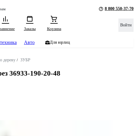
8 800 550-37-70
рам
Войти
равнение
Заказы
Корзина
техника
Авто
Для юрлиц
о дереву
/
ЗУБР
ез 36933-190-20-48