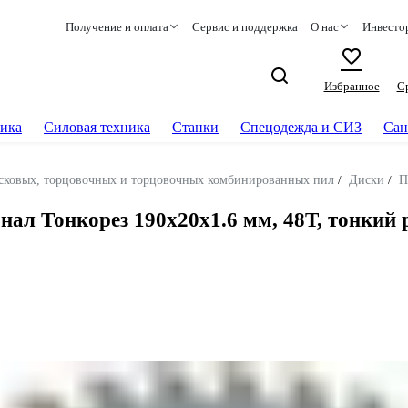
Получение и оплата
Сервис и поддержка
О нас
Инвесто
Избранное
С
ика
Силовая техника
Станки
Спецодежда и СИЗ
Сан
сковых, торцовочных и торцовочных комбинированных пил
/
Диски
/
П
ал Тонкорез 190x20x1.6 мм, 48Т, тонкий р