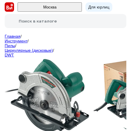
Для юрлиц
Москва
Поиск в каталоге
Главная
/
Инструмент
/
Пилы
/
Циркулярные (дисковые)
/
DWT