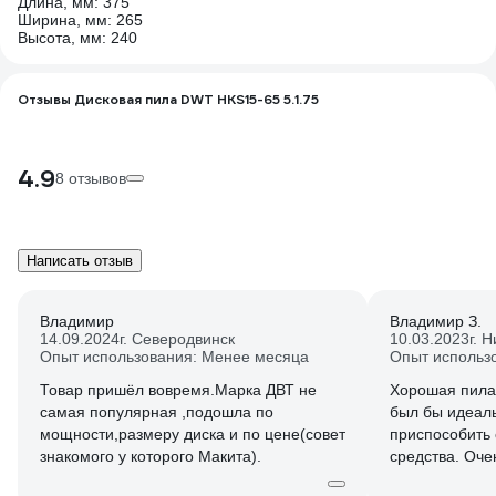
Длина, мм: 375
Ширина, мм: 265
Высота, мм: 240
Отзывы Дисковая пила DWT HKS15-65 5.1.75
4.9
8 отзывов
Написать отзыв
Владимир
Владимир З.
14.09.2024
г. Северодвинск
10.03.2023
г. 
Опыт использования: Менее месяца
Опыт использ
Товар пришёл вовремя.Марка ДВТ не
Хорошая пила.
самая популярная ,подошла по
был бы идеал
мощности,размеру диска и по цене(совет
приспособить
знакомого у которого Макита).
средства. Оче
диска. Не смо