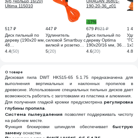
-17%
517 ₽
447 ₽
679 ₽
821 ₽
1 455
Диск пильный по
Удлинитель
Диск пильный по
Удли
дереву (190х20 мм,
силовой Smartbuy с
дереву Optima
"ГОС
48
вилкой и розеткой
190х20/16 мм, 36Т
1x30
зуб,+кольцо,16/20)
2P+PE/5 метров
URAGAN 36801-
ПВС 
4.4
(50)
5
(20)
4.6
(20)
4.8
(6
Ultima 115010
3x1,0мм2
190-20-36_z01
Мерк
10А/2,2кВт IP44
"МРК
SBE-16-1-30-F
О товаре
Дисковая пила DWT HKS15-65 5.1.75 предназначена для
выполнения вертикальных и наклонных пропилов в
древесине. Использование специальных пильных дисков дает
возможность работать с заготовками из пластика и алюминия.
регулировка
Для получения гладкой кромки предусмотрена
глубины пропила
.
Система пылеудаления
позволяет поддерживать чистоту
на рабочем месте.
быструю
Функция блокировки шпинделя обеспечивает
замену
оснастки.