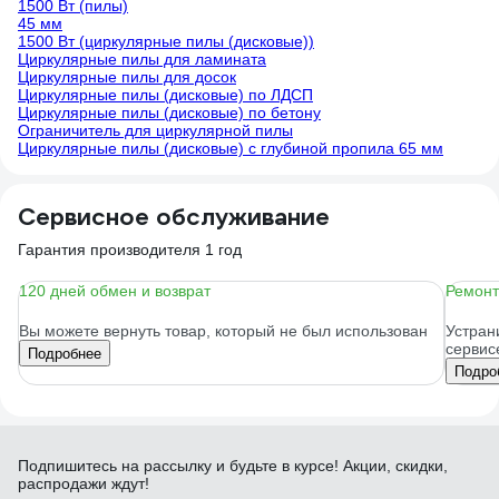
1500 Вт (пилы)
45 мм
1500 Вт (циркулярные пилы (дисковые))
Циркулярные пилы для ламината
Циркулярные пилы для досок
Циркулярные пилы (дисковые) по ЛДСП
Циркулярные пилы (дисковые) по бетону
Ограничитель для циркулярной пилы
Циркулярные пилы (дисковые) с глубиной пропила 65 мм
Сервисное обслуживание
Гарантия производителя 1 год
120 дней обмен и возврат
Ремонт
Вы можете вернуть товар, который не был использован
Устран
сервис
Подробнее
Подро
Подпишитесь
на рассылку
и будьте в курсе! Акции, скидки,
распродажи ждут!