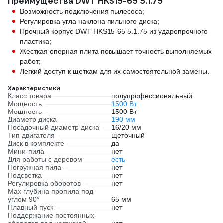
Преимущества DWT HKS15-65 5.1.75
Возможность подключения пылесоса;
Регулировка угла наклона пильного диска;
Прочный корпус DWT HKS15-65 5.1.75 из ударопрочного
пластика;
Жесткая опорная плита повышает точность выполняемых
работ;
Легкий доступ к щеткам для их самостоятельной замены.
Характеристики
Класс товара
полупрофессиональный
Мощность
1500 Вт
Мощность
1500 Вт
Диаметр диска
190 мм
Посадочный диаметр диска
16/20 мм
Тип двигателя
щеточный
Диск в комплекте
да
Мини-пила
нет
Для работы с деревом
есть
Погружная пила
нет
Подсветка
нет
Регулировка оборотов
нет
Max глубина пропила под
углом 90°
65 мм
Плавный пуск
нет
Поддержание постоянных