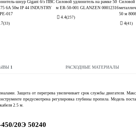
инитель-шнур Gigant б/з ПВС
Силовой удлинитель на рамке 50
Силовой 
,75 6A 50м IP 44 INDUSTRY
м ER-50-001 GLANZEN 00012316
металлич
PE-017
50 м 800
4.4
(257)
.7
(33)
4
(41)
ЗЫВЫ
1
РАСХОДНЫЕ МАТЕРИАЛЫ
иалами. Защита от перегрева увеличивает срок службы двигателя. Мак
 инструменте предусмотрена регулировка глубины пропила. Модель поста
кабеля 2.5 м.
450/20Э 50240