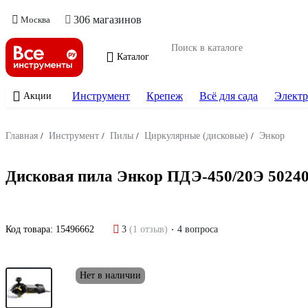
306 магазинов
Москва
Каталог
Инструмент
Крепеж
Всё для сада
Электр
Акции
Главная
/
Инструмент
/
Пилы
/
Циркулярные (дисковые)
/
Энкор
Дисковая пила Энкор ПДЭ-450/20Э 5024
Код товара:
15496662
3
(1 отзыв)
4 вопроса
Нет в наличии