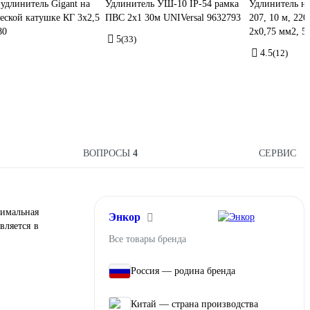
удлинитель Gigant на
Удлинитель УШ-10 IP-54 рамка
Удлинитель на
еской катушке КГ 3x2,5
ПВС 2x1 30м UNIVersal 9632793
207, 10 м, 220
80
2х0,75 мм2, 5
5
(33)
4.5
(12)
ВОПРОСЫ
4
СЕРВИС
симальная
Энкор
вляется в
Все товары бренда
Россия — родина бренда
Китай — страна производства