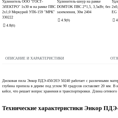
Удлинитель ООО "ГОСТ-
Удлинитель-шнур на рамке
Удл
ЭЛЕКТРО" 1x30 м на рамке ПВС
DOMTOK ПВС 2*1,5, 3,5кВт, без
2х0
2x1,0 Меркурий УП6-159 "МРК"
заземления, 30м 2404
EG 
330222
4.9
(9)
4
4.8
(6)
ОПИСАНИЕ И ХАРАКТЕРИСТИКИ
ОТ
Дисковая пила Энкор ПДЭ-450/20Э 50240 работает с различными матер
глубина пропила в дереве под углом 90 градусов составляет 20 мм. В
кейсе, что решает вопрос хранения и транспортировки. Длина сетевого 
Технические характеристики Энкор ПДЭ-