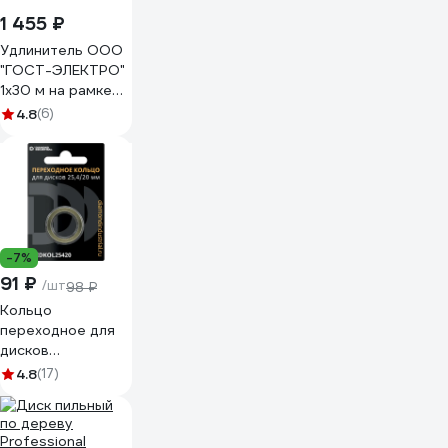
1 455 ₽
Удлинитель ООО
"ГОСТ-ЭЛЕКТРО"
1x30 м на рамке
ПВС 2x1,0
4.8
(6)
Меркурий УП6-159
"МРК" 330222
-7%
91 ₽
/шт
98 ₽
Кольцо
переходное для
дисков
25.4х2.2х20 мм
4.8
(17)
латунь Diamond
Industrial
DIDKOL25420