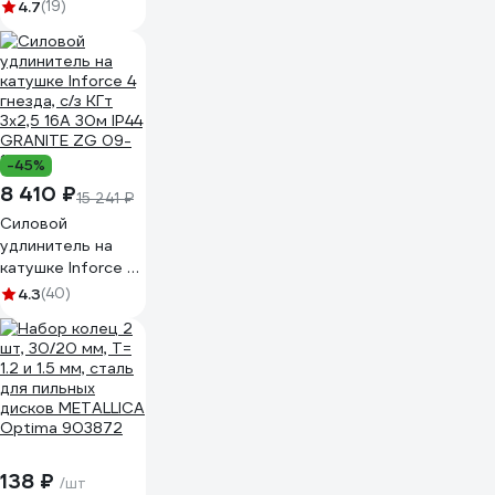
(190x30 мм; 48
4.7
(19)
зубьев; 2 кольца:
30/20 и 20/16 мм)
MOS 37796М
-45%
8 410 ₽
15 241 ₽
Силовой
удлинитель на
катушке Inforce 4
гнезда, с/з КГт
4.3
(40)
3х2,5 16A 30м IP44
GRANITE ZG 09-
15-03
138 ₽
/шт