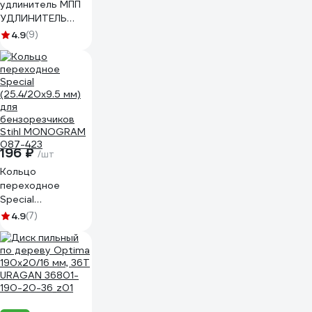
удлинитель МПП
УДЛИНИТЕЛЬ
четыре розетки
4.9
(9)
на катушке с
заземлением 30
метров + IP-
44\У1С-4-30 4 роз
с\з ПВС 3*2,5 30 м
+ IP-44\220В
999000000001301
196 ₽
/шт
Кольцо
переходное
Special
(25.4/20х9.5 мм)
4.9
(7)
для
бензорезчиков
Stihl MONOGRAM
087-423