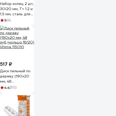
Набор колец 2 шт,
30/20 мм, Т= 1.2 и
1.5 мм, сталь для
пильных дисков
5
(4)
METALLICA
Optima 903872
517 ₽
Диск пильный по
дереву (190х20
мм, 48
зуб,+кольцо,16/20)
4.4
(50)
Ultima 115010