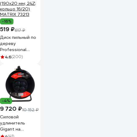
-16%
519 ₽
617 ₽
Диск пильный по
дереву
Professional
(190x20 мм; 24Z;
4.6
(200)
кольцо 16/20)
MATRIX 73213
-4%
9 720 ₽
10 152 ₽
Силовой
удлинитель
Gigant на
металлической
4
(41)