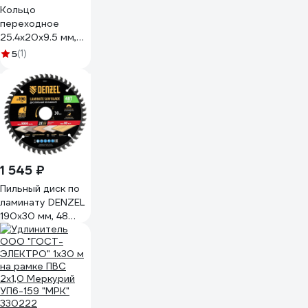
Кольцо
переходное
25.4х20х9.5 мм,
для бензорезов
5
(1)
Stihl, Dolmar, Echo,
латунь METALLICA
Ultra 903933
1 545 ₽
Пильный диск по
ламинату DENZEL
190x30 мм, 48
зубьев 733857