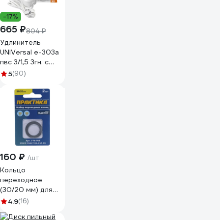
-17%
665 ₽
804 ₽
Удлинитель
UNIVersal е-303а
пвс 3/1,5 3гн. с
заземлением,
5
(90)
длина 3м
(еврослот) 1722
160 ₽
/шт
Кольцо
переходное
(30/20 мм) для
дисков ПРАКТИКА
4.9
(16)
776-768