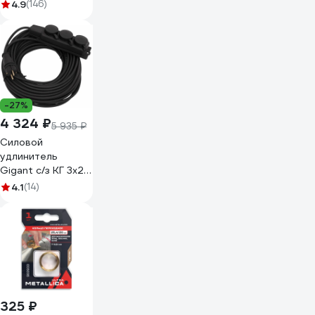
Z40) ПРАКТИКА
4.9
(146)
030-412
-27%
4 324 ₽
5 935 ₽
Силовой
удлинитель
Gigant с/з КГ 3x2,5
3 гнезда 30м IP44
4.1
(14)
G-855
325 ₽