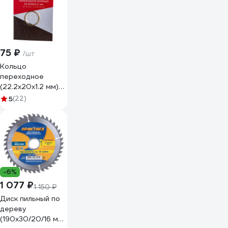
75 ₽
/шт
Кольцо
переходное
(22.2х20х1.2 мм)
DIAM 640082
5
(22)
-6%
1 077 ₽
1 150 ₽
Диск пильный по
дереву
(190х30/20/16 мм;