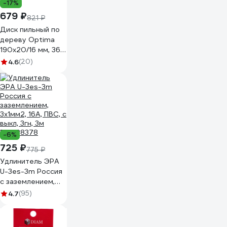
-17%
679 ₽
821 ₽
Диск пильный по
дереву Optima
190х20/16 мм, 36Т
URAGAN 36801-
4.6
(20)
190-20-36_z01
-6%
725 ₽
775 ₽
Удлинитель ЭРА
U-3es-3m Россия
с заземлением,
3x1мм2, 16A, ПВС, с
4.7
(95)
выкл, 3гн, 3м
Б0028378