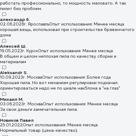
работать профессионально, то мощность маловато. А так
пилит без проблем.
александр б.
02.06.2026
г. Ярославль
Опыт использования: Менее месяца
хорошая вещь, использовал при строительстве бревенчатого
дома
Алексей Ш.
19.05.2023
г. Курск
Опыт использования: Менее месяца
В общем и целом неплохая пила по качеству сборки и
материалам
Aleksandr S.
10.09.2023
г. Москва
Опыт использования: Более года
Хорошая пила. Но вот механизм регулировки подкачал.
ориентироваться надо не по шкале нак5лона а "на глаз"
Михаил М.
03.06.2023
г. Москва
Опыт использования: Менее месяца
За свои деньги замечательная пила.
Новиков Павел
25.01.2022
Опыт использования: Менее месяца
Нормальный товар (цена-качество).