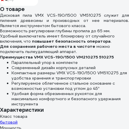
катушке КГ 3x2,5
О товаре
50 м 80080
Дисковая пила VMX VCS-190/1500 VM510275 служит для
пиления древесины и производных от нее материалов.
Является инструментом бытового класса.
Возможность регулировки глубины пропила до 65 мм.
Удобный выключатель имеет блокировку от случайного
включения, что
повышает безопасность оператора
.
Для сохранения рабочего места в чистоте
можно
подключить пылеудаляющий аппарат.
Преимущества VMX VCS-190/1500 VM210275 510275
Параллельный упор в комплекте
Современный дизайн корпусных деталей
Компактные размеры VMX VCS-190/1500 VM510275 для
удобства хранения и транспортировки
Регулируемое облегченное стальное основание с
возможностью установки под углом до 45°
Удобная форма обрезиненных рукояток для
максимально комфортного и безопасного удержания
инструмента
Характеристики
Класс товара
бытовой
Мощность