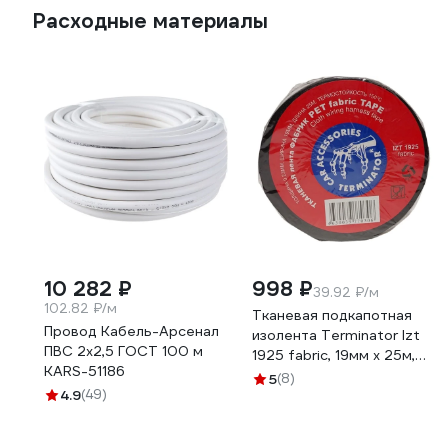
Расходные материалы
10 282 ₽
998 ₽
39.92 ₽/м
102.82 ₽/м
Тканевая подкапотная
Провод Кабель-Арсенал
изолента Terminator Izt
ПВС 2х2,5 ГОСТ 100 м
1925 fabric, 19мм х 25м,
KARS-51186
толщина 0,25мм
5
(8)
4.9
(49)
2000832