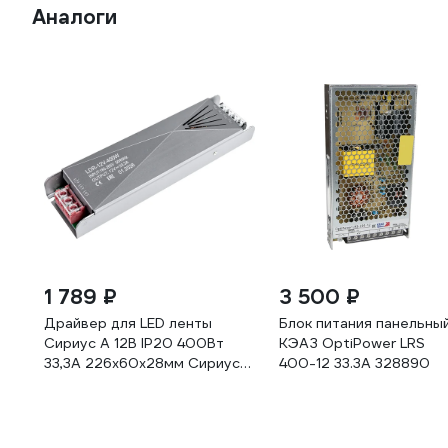
Аналоги
1 789 ₽
3 500 ₽
Драйвер для LED ленты
Блок питания панельны
Сириус А 12В IP20 400Вт
КЭАЗ OptiPower LRS
33,3А 226x60x28мм СириусА
400-12 33.3A 328890
LDR-12V-400W