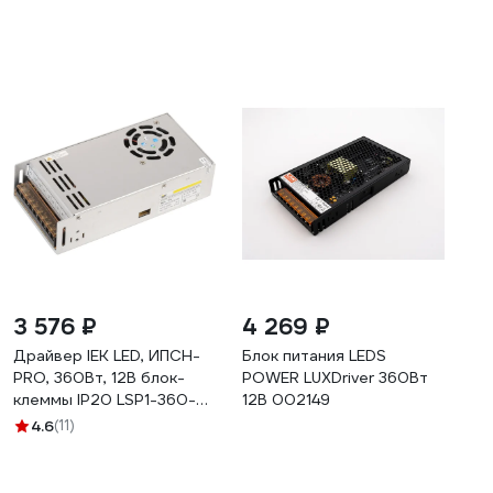
3 576 ₽
4 269 ₽
Драйвер IEK LED, ИПСН-
Блок питания LEDS
PRO, 360Вт, 12В блок-
POWER LUXDriver 360Вт
клеммы IP20 LSP1-360-
12В 002149
12-20-33-PRO
4.6
(11)