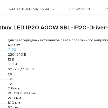
РАСХОДНЫЕ МАТЕРИАЛЫ
ВОПРОСЫ
2
С
tbuy LED IP20 400W SBL-IP20-Driver
для светодиодных источников света постоянного напряж
400 Вт
IP 20
220-240 В
12 В
33.3 А
от -20 до 50 °С
да
нет
нет
0.644 кг
200х100х50 мм
200 мм
100 мм
50 мм