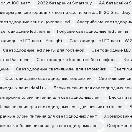
вольт 100 ватт
2032 батарейки Smartbuy
АА батарейки 
айверы для светодиодных лент и светильников IP 20 Smartbuy
светодиодных лент с цоколем led
Австрийские светодиодны
ветодиодные led ленты
Голубые светодиодные led ленты
одиодные LED ленты Yeelight
Светодиодные LED ленты Wi
Светодиодные led ленты для гостиной
Светодиодные LED 
енты Paulmann
Светодиодные led ленты без плафона
Кит
дные
Светодиодные светильники для автомойки
Светиль
Светодиодные светодиодные подсветки
Светильники св
диодных лент Ideal Lux
Блоки питания для светодиодных лент
енгерские блоки питания для светодиодных лент
Блоки пита
Блоки питания для светодиодных лент для низких потолков
Б
рачные блоки питания для светодиодных лент
Хромированн
еменные блоки питания для светодиодных лент
Современны