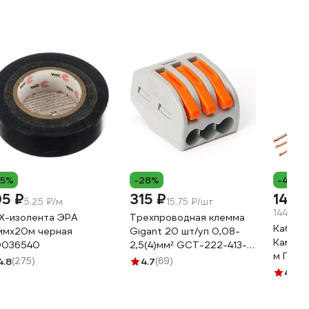
15%
-28%
-4%
05 ₽
315 ₽
14 4
5.25 ₽/м
15.75 ₽/шт
144.2 ₽
Х-изолента ЭРА
Трехпроводная клемма
Кабель
ммх20м черная
Gigant 20 шт/уп 0,08-
Камкаб
036540
2,5(4)мм² GCT-222-413-
м ГОС
20
4.8
(275)
4.7
(69)
1157К
4.7
(2