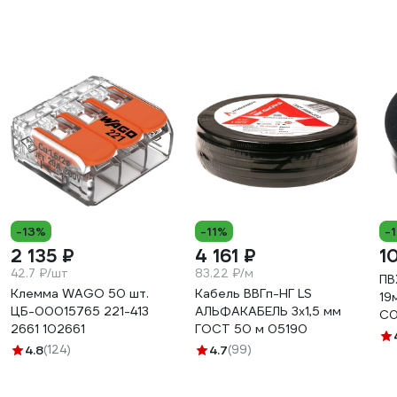
-13%
-11%
-
2 135 ₽
4 161 ₽
1
42.7 ₽/шт
83.22 ₽/м
ПВ
Клемма WAGO 50 шт.
Кабель ВВГп-НГ LS
19
ЦБ-00015765 221-413
АЛЬФАКАБЕЛЬ 3х1,5 мм
C0
2661 102661
ГОСТ 50 м 05190
4.8
(124)
4.7
(99)