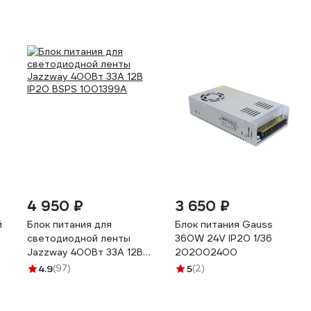
4 950 ₽
3 650 ₽
й
Блок питания для
Блок питания Gauss
светодиодной ленты
360W 24V IP20 1/36
Jazzway 400Вт 33А 12В
202002400
IP20 BSPS 1001399A
4.9
(97)
5
(2)