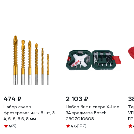
474 ₽
2 103 ₽
3
Набор сверл
Набор бит и сверл X-Line
Та
фрезеровальных 6 шт, 3,
34 предмета Bosch
VE
4, 5, 6, 6.5, 8 мм
2607010608
ПР
vertextools 0987-3-8
4
(8)
4.6
(107)