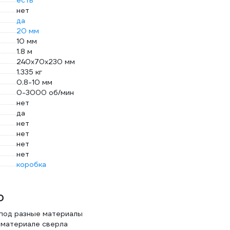
есть
нет
да
20 мм
10 мм
1.8 м
240х70х230 мм
1.335 кг
0.8-10 мм
0-3000 об/мин
нет
да
нет
нет
нет
нет
коробка
0
 под разные материалы
 материале сверла