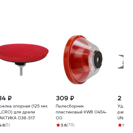
84 ₽
309 ₽
2 94
релка опорная (125 мм;
Пылесборник
Удлини
LCRO) для дрели
пластиковый KWB 0454-
рамка 
АКТИКА 038-517
00
UNIVer
4.6
(5)
3.6
(79)
5
(33)