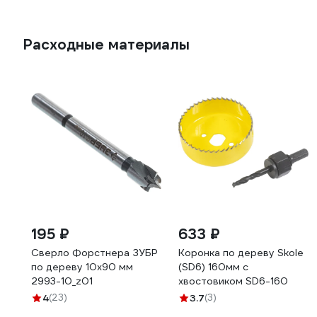
Расходные материалы
195 ₽
633 ₽
Cверло Форстнера ЗУБР
Коронка по дереву Skole
по дереву 10x90 мм
(SD6) 160мм c
2993-10_z01
хвостовиком SD6-160
4
(23)
3.7
(3)