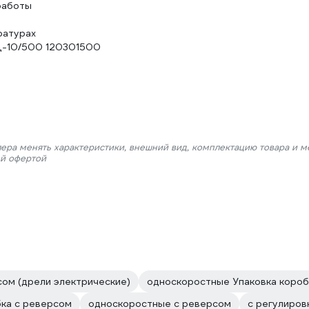
работы
ратурах
 Д-10/500 120301500
лера менять характеристики, внешний вид, комплектацию товара и м
ой офертой
сом (дрели электрические)
односкоростные Упаковка короб
бка с реверсом
односкоростные с реверсом
с регулиро