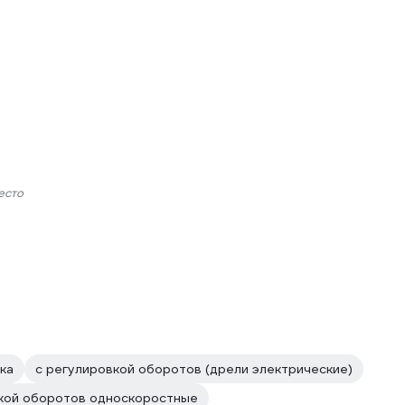
есто
ка
с регулировкой оборотов (дрели электрические)
вкой оборотов односкоростные