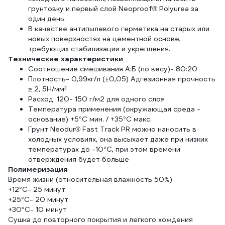
грунтовку и первый слой Neoproof® Polyurea за
один день.
В качестве антипылевого герметика на старых или
новых поверхностях на цементной основе,
требующих стабилизации и укрепления.
Технические характеристики
Соотношение смешивания A:Б (по весу)- 80:20
Плотность- 0,99кг/л (±0,05) Адгезионная прочность
≥ 2, 5Н/мм²
Расход: 120- 150 г/м2 для одного слоя
Температура применения (окружающая среда -
основание) +5°C мин. / +35°C макс.
Грунт Neodur® Fast Track PR можно наносить в
холодных условиях, она высыхает даже при низких
температурах до -10°C, при этом времени
отверждения будет больше
Полимеризация
Время жизни (относительная влажность 50%):
+12°C- 25 минут
+25°C- 20 минут
+30°C- 10 минут
Сушка до повторного покрытия и легкого хождения