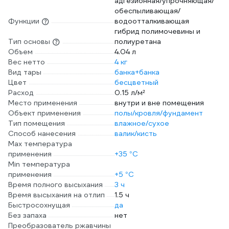
адгезионная/упрочняющая/
обеспыливающая/
Функции
водоотталкивающая
гибрид полимочевины и
Тип основы
полиуретана
Объем
4.04 л
Вес нетто
4 кг
Вид тары
банка+банка
Цвет
бесцветный
Расход
0.15 л/м²
Место применения
внутри и вне помещения
Объект применения
полы/кровля/фундамент
Тип помещения
влажное/сухое
Способ нанесения
валик/кисть
Max температура
применения
+35 °С
Min температура
применения
+5 °С
Время полного высыхания
3 ч
Время высыхания на отлип
1.5 ч
Быстросохнущая
да
Без запаха
нет
Преобразователь ржавчины