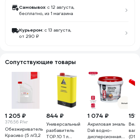
Самовывоз:
c 12 августа,
бесплатно
, из 1 магазина
Курьером:
c 13 августа,
от 290 ₽
Сопутствующие товары
1 205 ₽
844 ₽
1 074 ₽
151 
376.56 ₽/кг
Универсальный
Акриловая эмаль
Велю
Обезжириватель
разбавитель
Dali водно-
вали
Красиво (5 л/3,2
TOP.10 1 л
дисперсионная
(D15