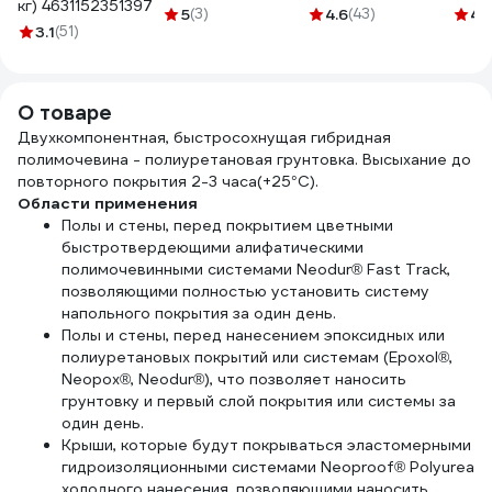
кг) 4631152351397
10.505.1000.
для окон и дверей
4 мм
5
(3)
4.6
(43)
4.
3.1
(51)
1 кг 6 24507
КЕДР
2594
О товаре
Двухкомпонентная, быстросохнущая гибридная
полимочевина - полиуретановая грунтовка. Высыхание до
повторного покрытия 2-3 часа(+25°C).
Области применения
Полы и стены, перед покрытием цветными
быстротвердеющими алифатическими
полимочевинными системами Neodur® Fast Track,
позволяющими полностью установить систему
напольного покрытия за один день.
Полы и стены, перед нанесением эпоксидных или
полиуретановых покрытий или системам (Epoxol®,
Neopox®, Neodur®), что позволяет наносить
грунтовку и первый слой покрытия или системы за
один день.
Крыши, которые будут покрываться эластомерными
гидроизоляционными системами Neoproof® Polyurea
холодного нанесения, позволяющими наносить