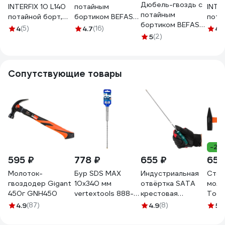
Дюбель-гвоздь с
INTERFIX 10 L140
потайным
INTER
потайным
потайной борт,
бортиком BEFAST
пота
бортиком BEFAST
быстрый монтаж
8x140, 50 шт.
быст
4
(5)
4.7
(16)
4.
10x140, 50 шт.
ПП 3193
KSML0814050S
5
(2)
ПП. 
KSML1014050S
Сопутствующие товары
-25
595 ₽
778 ₽
655 ₽
652
Молоток-
Бур SDS MAX
Индустриальная
Стол
гвоздодер Gigant
10x340 мм
отвёртка SATA
моло
450г GNH450
vertextools 888-
крестовая
Tools
10-340
PH2x300мм.
руко
4.9
(87)
4.9
(8)
5
(
Эталонный
стек
ресурс для
25-1