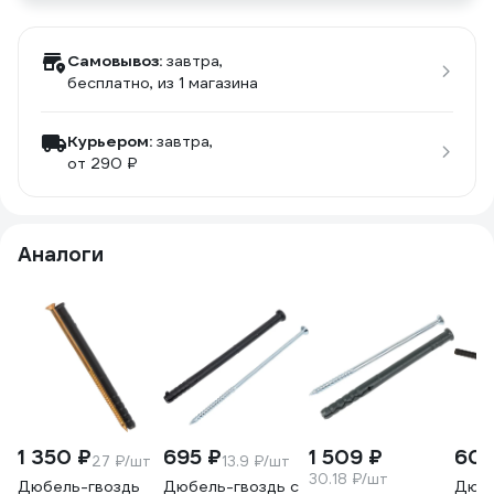
Самовывоз:
завтра,
бесплатно
, из 1 магазина
Курьером:
завтра,
от 290 ₽
Аналоги
1 350 ₽
695 ₽
1 509 ₽
600
27 ₽/шт
13.9 ₽/шт
30.18 ₽/шт
Дюбель-гвоздь
Дюбель-гвоздь с
Дюбе