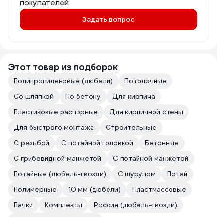
покупателей
Задать вопрос
Этот товар из подборок
Полипропиленовые (дюбели)
Потолочные
Со шляпкой
По бетону
Для кирпича
Пластиковые распорные
Для кирпичной стены
Для быстрого монтажа
Строительные
С резьбой
С потайной головкой
Бетонные
С грибовидной манжетой
С потайной манжетой
Потайные (дюбель-гвозди)
С шурупом
Потай
Полимерные
10 мм (дюбели)
Пластмассовые
Пачки
Комплекты
Россия (дюбель-гвозди)