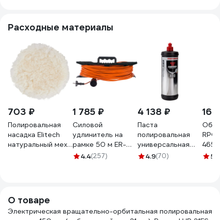
Расходные материалы
703 ₽
1 785 ₽
4 138 ₽
167
Полировальная
Силовой
Паста
Обез
насадка Elitech
удлинитель на
полировальная
RPG 
натуральный мех,
рамке 50 м ER-
универсальная
4650
липучка, 180мм
50-001 GLANZEN
высокоабразивная
4.4
(257)
4.9
(70)
5
(1
1820.163300
00012316
улучшенная
204974
HCC400 1 кг
Menzerna
22202.260.870
О товаре
Электрическая вращательно-орбитальная полировальная