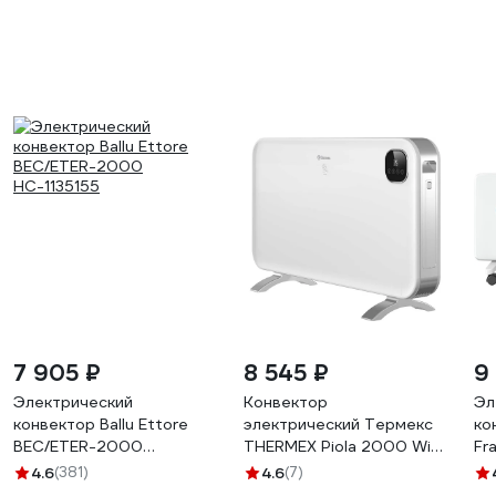
7 905 ₽
8 545 ₽
9
Электрический
Конвектор
Эл
конвектор Ballu Ettore
электрический Термекс
ко
BEC/ETER-2000
THERMEX Piola 2000 Wi-
Fr
НС-1135155
Fi ЭдЭБ05239
Эд
4.6
(381)
4.6
(7)