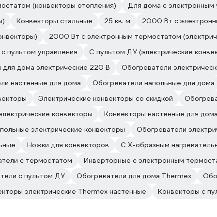
мостатом (конвекторы отопления)
Для дома с электронным
ы)
Конвекторы стальные
25 кв. м
2000 Вт с электронн
онвекторы)
2000 Вт с электронным термостатом (электрич
с пультом управления
С пультом ДУ (электрические конве
 для дома электрические 220 В
Обогреватели электрическ
ли настенные для дома
Обогреватели напольные для дома
векторы
Электрические конвекторы со скидкой
Обогрева
электрические конвекторы
Конвекторы настенные для дом
польные электрические конвекторы
Обогреватели электри
ьные
Ножки для конвекторов
С Х-образным нагреватель
атели с термостатом
Инверторные с электронным термост
тели с пультом ДУ
Обогреватели для дома Thermex
Обо
екторы электрические Thermex настенные
Конвекторы с пу