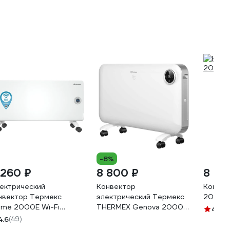
-8%
 260 ₽
8 800 ₽
8 40
ектрический
Конвектор
Конвек
нвектор Термекс
электрический Термекс
2000E 
ame 2000E Wi-Fi
THERMEX Genova 2000
4.5
(2
ЭБ01632
Wi-Fi ЭдЭБ05237
4.6
(49)