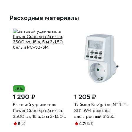
Расходные материалы
-8%
1 290 ₽
1 205 ₽
Бытовой удлинитель
Таймер Navigator, NTR-E-
Power Cube 4р с/з выкл.,
S01-WH, розетка,
3500 вт, 16 а, 5 м 3x1,50
электронный 61555
белый PC-5B-5M
5
(6)
4.7
(191)