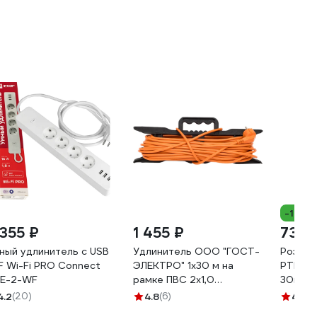
-17%
 355 ₽
1 455 ₽
737 
ный удлинитель c USB
Удлинитель ООО "ГОСТ-
Розетк
F Wi-Fi PRO Connect
ЭЛЕКТРО" 1x30 м на
РТМ-4 
E-2-WF
рамке ПВС 2x1,0
30мин, 
Меркурий УП6-159 "МРК"
IP44 E
4.2
(20)
4.8
(6)
4.9
(2
330222
0-44-K