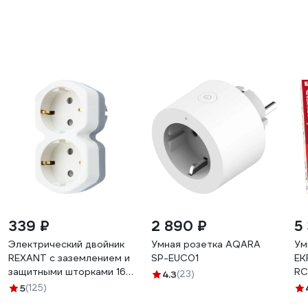
339 ₽
2 890 ₽
5
Электрический двойник
Умная розетка AQARA
Ум
REXANT с заземлением и
SP-EUC01
EK
защитными шторками 16
RC
4.3
(23)
А белый 11-1087
5
(125)