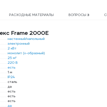
РАСХОДНЫЕ МАТЕРИАЛЫ
ВОПРОСЫ
3
С
мекс Frame 2000E
настенный/напольный
электронный
2 кВт
монолит (х-образный)
25 м²
220 В
есть
1 м
IP24
сталь
да
есть
есть
есть
да