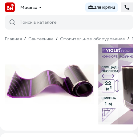
Москва
Для юрлиц
Поиск в каталоге
Главная
/
Сантехника
/
Отопительное оборудование
/
Те