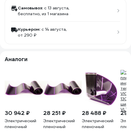
Самовывоз:
c 13 августа,
бесплатно
, из 1 магазина
Курьером:
c 14 августа,
от 290 ₽
Аналоги
30 942 ₽
28 251 ₽
28 488 ₽
29 
Электрический
Электрический
Электрический
Элек
пленочный
пленочный
пленочный
плен