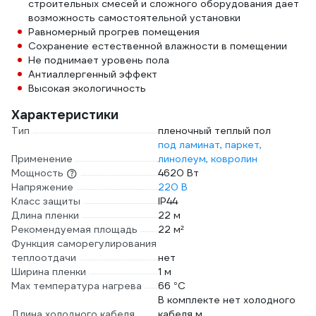
строительных смесей и сложного оборудования дает
возможность самостоятельной установки
Равномерный прогрев помещения
Сохранение естественной влажности в помещении
Не поднимает уровень пола
Антиаллергенный эффект
Высокая экологичность
Характеристики
Тип
пленочный теплый пол
под ламинат, паркет,
Применение
линолеум, ковролин
Мощность
4620 Вт
Напряжение
220 В
Класс защиты
IP44
Длина пленки
22 м
Рекомендуемая площадь
22 м²
Функция саморегулирования
теплоотдачи
нет
Ширина пленки
1 м
Max температура нагрева
66 °С
В комплекте нет холодного
Длина холодного кабеля
кабеля м