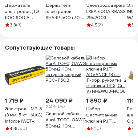
Держатель
Держатель
Электрододержатель
Элек
электродов ДЭ
электродов
LXEA 400А KRASS
INGC
600 600 А
SHARP 500 (70-
2942003
WAH
ДИОЛД 90311002
95 кв.мм) Aurora
(9)
(2)
(1
3.8
4.5
5
28402
Сопутствующие товары
1 719 ₽
24 090 ₽
1 890 ₽
110
2409 ₽/м
Электроды МР-3
Набор
Пров
Силовой кабель
(3 мм; 5 кг; НАКС)
шестигранных
щетк
AurA TOFC, 0AWG
Inforce IWET-
ключей P.I.T.
Giga
50мм2, 10м.
3050M
ADVANCE (8 шт,
(390)
(10)
4.8
5
4.6
катушка, черный
Т-обр. рукоятка, 2