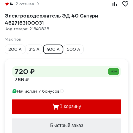
4
2 отзыва
Электрододержатель ЭД 40 Сатурн
4627163100031
Код товара: 21640828
Max ток
200 А
315 А
400 А
500 А
720 ₽
-6%
766 ₽
Начислим 7 бонусов
В корзину
Быстрый заказ