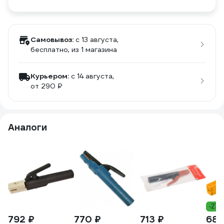
Самовывоз:
c 13 августа,
бесплатно
, из 1 магазина
Курьером:
c 14 августа,
от 290 ₽
Аналоги
-27%
792 ₽
770 ₽
713 ₽
684