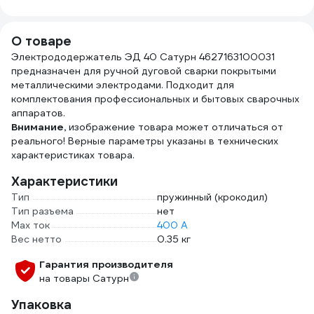
PCC-T50B
стержня, HEX, Cr-
V) HHEW03-H008
О товаре
Электрододержатель ЭД 40 Сатурн 4627163100031
предназначен для ручной дуговой сварки покрытыми
металлическими электродами. Подходит для
комплектования профессиональных и бытовых сварочных
аппаратов.
Внимание,
изображение товара может отличаться от
реального! Верные параметры указаны в технических
характеристиках товара.
Характеристики
Тип
пружинный (крокодил)
Тип разъема
нет
Max ток
400 А
Вес нетто
0.35 кг
Гарантия производителя
на товары Сатурн
Упаковка