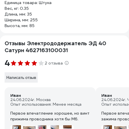
Единица товара: Штука
Вес, кг: 0.35
Длина, мм: 35
Ширина, мм: 255
Высота, мм: 85
Отзывы Электрододержатель ЭД 40
Сатурн 4627163100031
4
2 отзыва
Написать отзыв
Иван
Иван
24.06.2024
г. Москва
24.06.2024
г.
Опыт использования: Менее месяца
Опыт использ
Первое впечатление хорошее, но винт
Первое впеча
прижима проводника хотя бы М6.
зажима прово