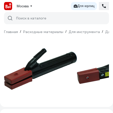
Москва
Для юрлиц
Поиск в каталоге
Главная
/
Расходные материалы
/
Для инструмента
/
Для