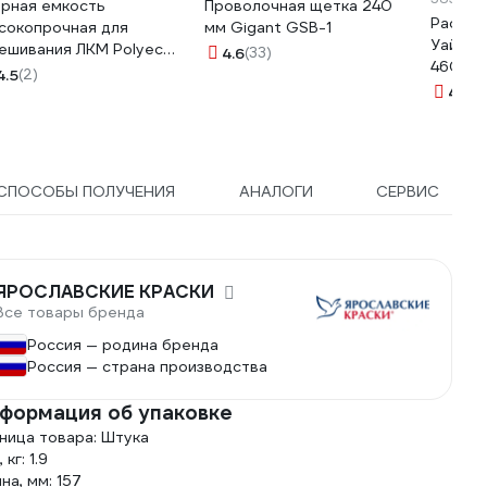
рная емкость
Проволочная щетка 240
Раство
сокопрочная для
мм Gigant GSB-1
Уайт-сп
ешивания ЛКМ Polyecs
4.6
(33)
46079
0 мл, 25 шт POL-3/PHX
4.5
(2)
4.3
(11
СПОСОБЫ ПОЛУЧЕНИЯ
АНАЛОГИ
СЕРВИС
ЯРОСЛАВСКИЕ КРАСКИ
Все товары бренда
Россия — родина бренда
Россия — страна производства
формация об упаковке
ница товара: Штука
 кг: 1.9
на, мм: 157