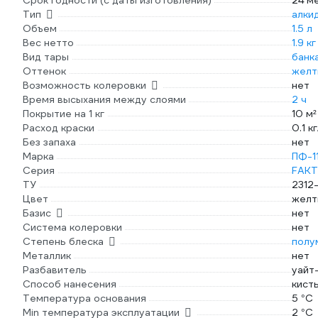
Срок годности (с даты изготовления)
24 м
Тип
алки
Объем
1.5 л
Вес нетто
1.9 кг
Вид тары
банк
Оттенок
желт
Возможность колеровки
нет
Время высыхания между слоями
2 ч
Покрытие на 1 кг
10 м²
Расход краски
0.1 к
Без запаха
нет
Марка
ПФ-1
Серия
FAK
ТУ
2312
Цвет
желт
Базис
нет
Система колеровки
нет
Степень блеска
полу
Металлик
нет
Разбавитель
уайт
Способ нанесения
кист
Температура основания
5 °С
Min температура эксплуатации
2 °С