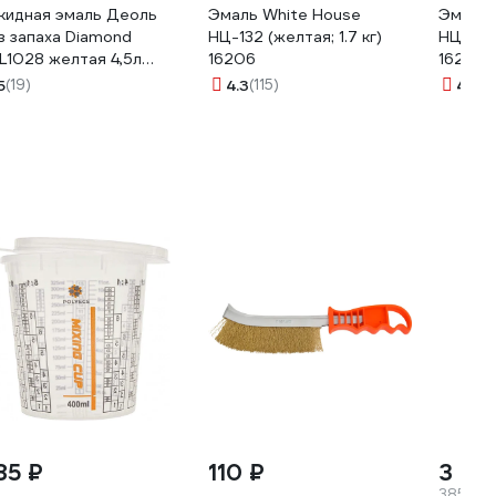
кидная эмаль Деоль
Эмаль White House
Эмаль 
з запаха Diamond
НЦ-132 (желтая; 1.7 кг)
НЦ-132 
L1028 желтая 4,5л
16206
16208
луматовая 33505
5
(19)
4.3
(115)
4.3
(1
85 ₽
110 ₽
3 08
385.88 