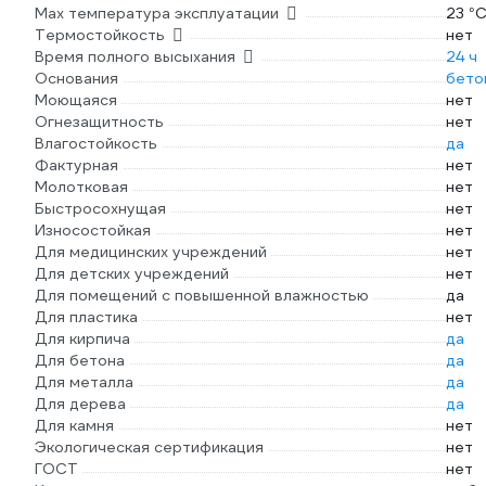
Max температура эксплуатации
23 °
Термостойкость
нет
Время полного высыхания
24 ч
Основания
бето
Моющаяся
нет
Огнезащитность
нет
Влагостойкость
да
Фактурная
нет
Молотковая
нет
Быстросохнущая
нет
Износостойкая
нет
Для медицинских учреждений
нет
Для детских учреждений
нет
Для помещений с повышенной влажностью
да
Для пластика
нет
Для кирпича
да
Для бетона
да
Для металла
да
Для дерева
да
Для камня
нет
Экологическая сертификация
нет
ГОСТ
нет