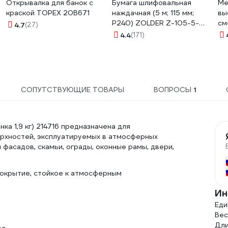
Открывалка для банок с
Бумага шлифовальная
Ме
краской TOPEX 20B671
наждачная (5 м; 115 мм;
вы
Р240) ZOLDER Z-105-5-
см
4.7
(27)
240
40
4.4
(171)
СОПУТСТВУЮЩИЕ ТОВАРЫ
ВОПРОСЫ
1
 1,9 кг) 214716 предназначена для
ерхностей, эксплуатируемых в атмосферных
фасадов, скамьи, ограды, оконные рамы, двери,
окрытие, стойкое к атмосферным
Ин
Еди
Вес,
Дли