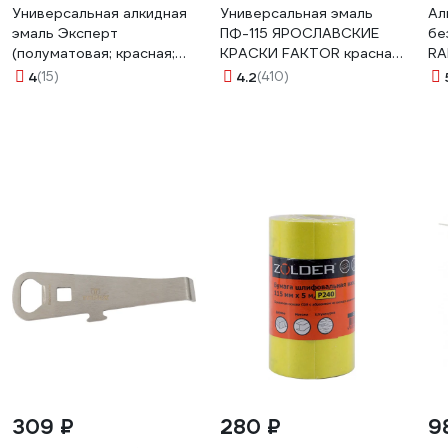
Универсальная алкидная
Универсальная эмаль
Ал
эмаль Эксперт
ПФ-115 ЯРОСЛАВСКИЕ
бе
(полуматовая; красная;
КРАСКИ FAKTOR красная,
RA
25 кг) 30699
банка 1,9 кг 214722
по
4
(15)
4.2
(410)
309 ₽
280 ₽
9