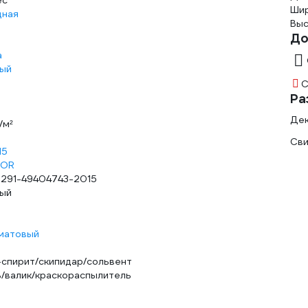
ес
Шир
дная
Выс
До
а
ый
С
Ра
Дек
г/м²
Сви
15
TOR
-291-49404743-2015
ый
матовый
-спирит/скипидар/сольвент
ь/валик/краскораспылитель