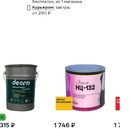
бесплатно
, из 1 магазина
Курьером:
завтра,
от 290 ₽
5%
 315 ₽
1 746 ₽
1 74