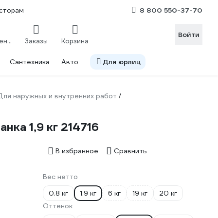
8 800 550-37-70
сторам
Войти
Сравнение
Заказы
Корзина
Сантехника
Авто
Для юрлиц
Для наружных и внутренних работ
/
ка 1,9 кг 214716
В избранное
Сравнить
Вес нетто
0.8 кг
1.9 кг
6 кг
19 кг
20 кг
Оттенок