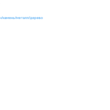
С
н/камень/металл/дерево