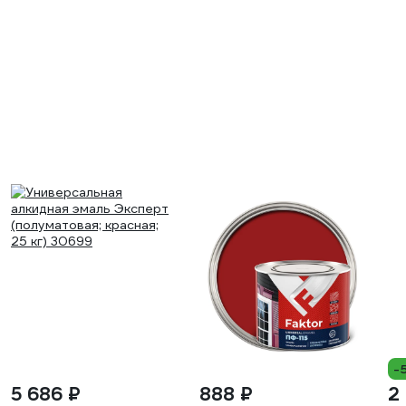
-
5 686 ₽
888 ₽
2