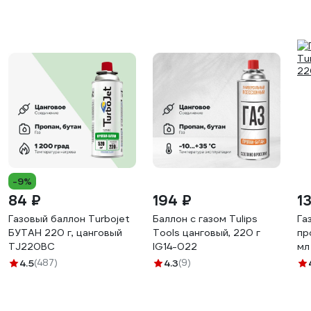
-9%
84 ₽
194 ₽
1
Газовый баллон Turbojet
Баллон с газом Tulips
Га
БУТАН 220 г, цанговый
Tools цанговый, 220 г
пр
TJ220BC
IG14-022
мл
4.5
(487)
4.3
(9)