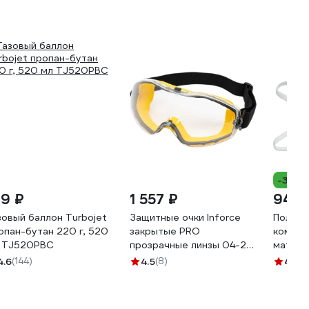
-32%
39 ₽
1 557 ₽
94 ₽
зовый баллон Turbojet
Защитные очки Inforce
Полума
опан-бутан 220 г, 520
закрытые PRO
комбин
 TJ520PBC
прозрачные линзы 04-24-
матери
02
20490
4.6
(144)
4.5
(8)
4.8
(5