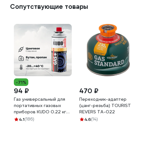
Сопутствующие товары
-71%
94 ₽
470 ₽
Газ универсальный для
Переходник-адаптер
портативных газовых
(цанг-резьба) TOURIST
приборов KUDO 0.22 кг
REVERS TA-022
KU-H403
4.1
(186)
4.6
(14)