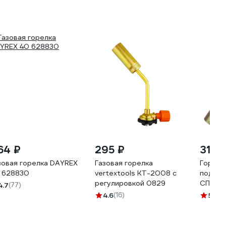
64 ₽
295 ₽
311 ₽
зовая горелка DAYREX
Газовая горелка
Горелк
 628830
vertextools КТ-2008 с
под ца
регулировкой 0829
СПЕЦ б
4.7
(77)
ГБСРП
4.6
(16)
5
(5)