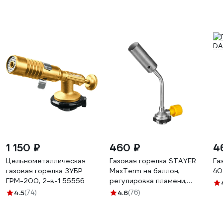
1 150 ₽
460 ₽
4
Цельнометаллическая
Газовая горелка STAYER
Га
газовая горелка ЗУБР
MaxTerm на баллон,
40
ГРМ-200, 2-в-1 55556
регулировка пламени,
1300С 55588
4.5
(74)
4.6
(76)