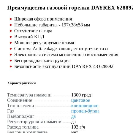
Преимущества газовой горелки DAYREX 62889
Широкая сфера применения
Небольшие габариты - 197х38х58 мм
Отсутствие нагара
Высокий КПД
Мощное регулируемое пламя
Система Anti-leakage защищает от утечки газа
Электронная система мгновенного воспламенения
Беспроводная конструкция
Безопасность эксплуатации DAYREX 43 628892
Характеристики
Температура пламени
1300 град
Соединение
цанговое
Тип пламени
клиновидное
Газ
пропан-бутан
Пьезоподжиг
да
Регулятор уровня пламени
да
Расход топлива
103 г/ч
Баллон в комплекте
нет