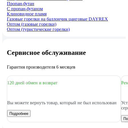
Пропан-бутан
С пропан-бутаном
Клиновидное пламя
Газовые горелки на баллончик цанговые DAYREX
Оптом (газовые горелки)
Оптом (туристические горелки)
Сервисное обслуживание
Гарантия производителя 6 месяцев
120 дней обмен и возврат
Рем
Вы можете вернуть товар, который не был использован
Уст
сер
Подробнее
По