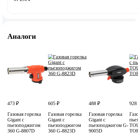
Аналоги
473 ₽
605 ₽
488 ₽
928
Газовая горелка
Газовая горелка
Газовая горелка
Газ
Gigant с
Gigant с
Gigant с
пье
пьезоподжигом
пьезоподжигом
пьезоподжигом G-
TOU
360 G-8807D
360 G-8823D
9005D
TOR