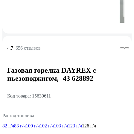
4.7
656 отзывов
Газовая горелка DAYREX с
пьезоподжигом, -43 628892
Код товара: 15630611
Расход топлива
82 г/ч
83 г/ч
100 г/ч
102 г/ч
103 г/ч
123 г/ч
126 г/ч