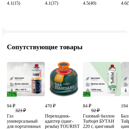
4.1
(15)
4.1
(37)
4.5
(40)
4.6
(
Сопутствующие товары
-71%
-9%
94 ₽
470 ₽
84 ₽
194
323 ₽
92 ₽
Газ
Переходник-
Газовый баллон
Бал
универсальный
адаптер (цанг-
Turbojet БУТАН
Tuli
для портативных
резьба) TOURIST
220 г, цанговый
цан