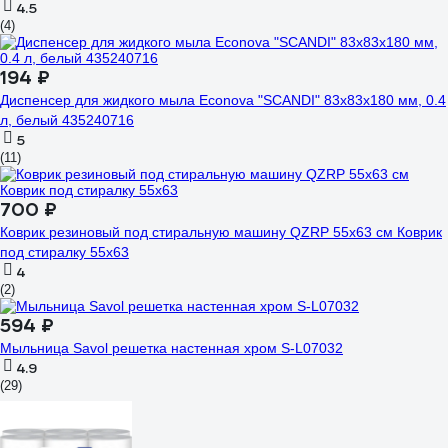
4.5
(4)
194 ₽
Диспенсер для жидкого мыла Econova "SCANDI" 83x83x180 мм, 0.4
л, белый 435240716
5
(11)
700 ₽
Коврик резиновый под стиральную машину QZRP 55x63 см Коврик
под стиралку 55х63
4
(2)
594 ₽
Мыльница Savol решетка настенная хром S-L07032
4.9
(29)