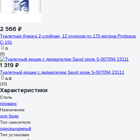
2 566 ₽
Туалетная бумага 2-слойная, 12 рулонов по 170 метров Protissue
С-191
5
(8)
1 319 ₽
Туалетный ершик с держателем Savol хром S-007094 23111
4.6
(10)
Характеристики
Стиль
прованс
Назначение
для биде
Тип смесителя
однорычажный
Тип установки