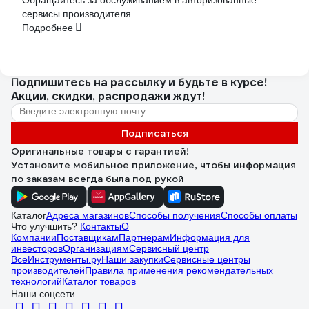
сервисы производителя
Подробнее
Подпишитесь
на рассылку
и будьте в курсе!
Акции, скидки, распродажи ждут!
Подписаться
Оригинальные товары с гарантией!
Установите мобильное приложение, чтобы информация
по заказам всегда была под рукой
Каталог
Адреса магазинов
Способы получения
Способы оплаты
Что улучшить?
Контакты
О
Компании
Поставщикам
Партнерам
Информация для
инвесторов
Организациям
Сервисный центр
ВсеИнструменты.ру
Наши закупки
Сервисные центры
производителей
Правила применения рекомендательных
технологий
Каталог товаров
Наши соцсети