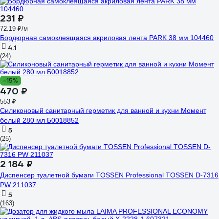
231 ₽
72.19 ₽/м
Бордюрная самоклеящаяся акриловая лента PARK 38 мм 104460
4.1
(24)
-15%
470 ₽
553 ₽
Силиконовый санитарный герметик для ванной и кухни Момент
белый 280 мл Б0018852
5
(25)
2 184 ₽
Диспенсер туалетной бумаги TOSSEN Professional TOSSEN D-7316
PW 211037
5
(163)