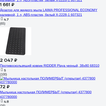
1 661 ₽
Дозатор для жидкого мыла LAIMA PROFESSIONAL ECONOMY
наливной, 1 л, ABS-пластик, белый X-2228-1 607321
4.7
(65)
2 047 ₽
Противоскользящий коврик RIDDER Playa черный, 38x80 68310
5
(100)
72 ₽
Мыльница настольная ПОЛИМЕРБЫТ (открытая) 4377800
437780000
4.8
(16)