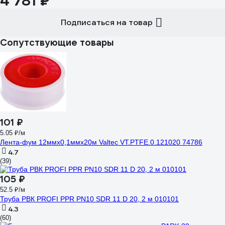
4 781 ₽
Подписаться на товар
Сопутствующие товары
101 ₽
5.05 ₽/м
Лента-фум 12ммх0,1ммх20м Valtec VT.PTFE.0.121020 74786
4.7
(39)
105 ₽
52.5 ₽/м
Труба РВК PROFI PPR PN10 SDR 11 D 20, 2 м 010101
4.3
(60)