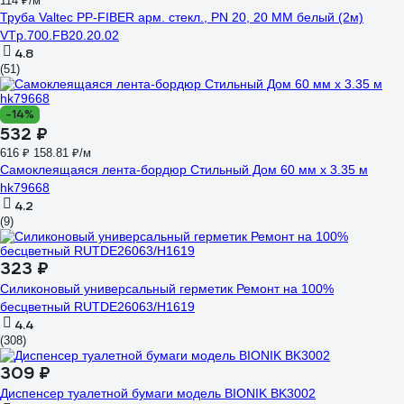
114 ₽/м
Труба Valtec PP-FIBER арм. стекл., PN 20, 20 MM белый (2м)
VTp.700.FB20.20.02
4.8
(51)
-14%
532 ₽
616 ₽
158.81 ₽/м
Самоклеящаяся лента-бордюр Стильный Дом 60 мм х 3.35 м
hk79668
4.2
(9)
323 ₽
Силиконовый универсальный герметик Ремонт на 100%
бесцветный RUTDE26063/H1619
4.4
(308)
309 ₽
Диспенсер туалетной бумаги модель BIONIK BK3002