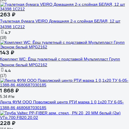
263 ₽
Туалетная бумага VEIRO Домашняя 2-х слойная БЕЛАЯ, 12 шт
34398 1С212
4.7
(18)
143 ₽
Комплект WC: Ёрш туалетный с подставкой Мультипласт Групп
Эконом белый MPG2162
4.4
(17)
1 868 ₽
5.34 ₽/м
Лента ФУМ ООО Поволжский центр РТИ марка 1 0,1x20 ТУ 6-05-
1388-86 4680687030185
228 ₽