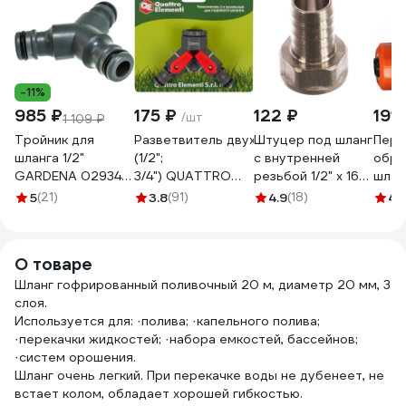
-11%
985 ₽
175 ₽
122 ₽
191 
/шт
1 109 ₽
Тройник для
Разветвитель двухканальный
Штуцер под шланг
Пере
шланга 1/2"
(1/2";
с внутренней
обра
GARDENA 02934-
3/4") QUATTRO
резьбой 1/2" х 16
шлан
20.000.00
ELEMENTI 646-027
мм СТМ CRSF1216
3/4 
5
(21)
3.8
(91)
4.9
(18)
4.
О товаре
Шланг гофрированный поливочный 20 м, диаметр 20 мм, 3
слоя.
Используется для: ·полива; ·капельного полива;
·перекачки жидкостей; ·набора емкостей, бассейнов;
·систем орошения.
Шланг очень легкий. При перекачке воды не дубенеет, не
встает колом, обладает хорошей гибкостью.