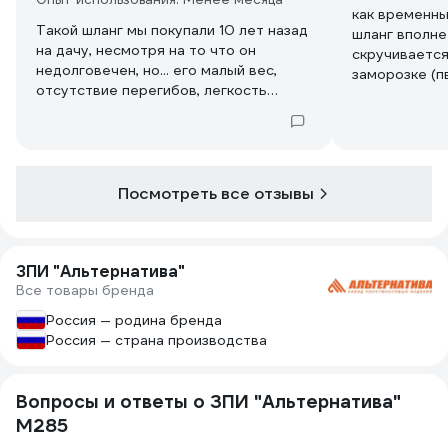
как временн
Такой шланг мы покупали 10 лет назад
шланг вполне 
на дачу, несмотря на то что он
скручиваетс
недолговечен, но... его малый вес,
заморозке (п
отсутствие перегибов, легкость
соединения, а так же небольшая
стоимость перекрывает его
недостаток. Хватает его года на 2-3.
Изначально было куплено несколько
бухт по 20 метров и сейчас решили
Посмотреть все отзывы
обновить шланг.
ЗПИ "Альтернатива"
Все товары бренда
Россия — родина бренда
Россия — страна производства
Вопросы и ответы о ЗПИ "Альтернатива"
М285