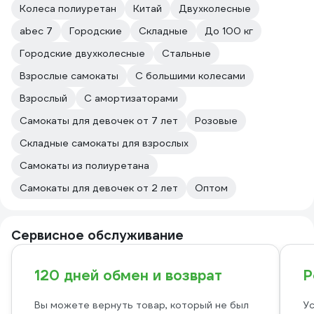
повредить. Тут есть несколько
Колеса полиуретан
Китай
Двухколесные
вариантов, от замены коротких винтов
abec 7
Городские
Складные
До 100 кг
(для подставки) на более длинные,
либо подобрать защитную пластину.
Городские двухколесные
Стальные
Рукоятки собираются легко, зажимную
Взрослые самокаты
С большими колесами
пластину надо получше подтянуть,
иначе рукоятки будут болтаться как
Взрослый
С амортизаторами
веревки.
Высота легко регулируется.
Самокаты для девочек от 7 лет
Розовые
По весу - тяжеловат, около 5 кг.
Складные самокаты для взрослых
Складывается легко. Ребенок уже
самостоятельно раскладывает. А вот
Самокаты из полиуретана
со складываем надо приноровиться,
Самокаты для девочек от 2 лет
Оптом
чуток потянуть руль на себя, чтобы
ослабить прищепку.
Ремень для переноса самоката -
какое-то извращение, лучше бы
Сервисное обслуживание
вместо него положили хорошие ключи,
по цене вышло бы также. А так -
120 дней обмен и возврат
Р
ремень короткий в комплекте, типа
"лишь бы было" и "у других такого нет".
Дома по паркету опробован данный
Вы можете вернуть товар, который не был
Ус