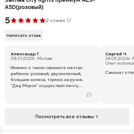
A5D(розовый)
5
2 отзыва
Написать отзыв
Александр Г.
Сергей Ч.
09.01.2025
г. Москва
26.05.2024
г.
Опыт использ
Именно о таком самокате мечтал
Самокат отли
ребенок: розовый, двухколесный,
большие колеса, тормоз на ручке.
"Дед Мороз" осуществил мечту.
Проверил в магазине - все запаковано,
не стал распечатывать. Собирается
довольно быстро... если у в ас под
рукой удобный инструмент (пара
шестигранников, рожковый ключ).
Посмотреть все отзывы
Первое с чем столкнулся при сборке -
тяжело открутить ось переднего
колеса (колесо в упаковке отдельно