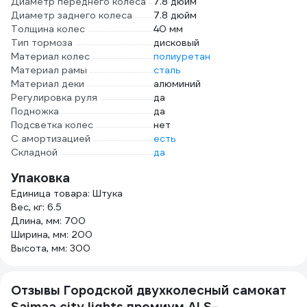
Диаметр переднего колеса
7.8 дюйм
Диаметр заднего колеса
7.8 дюйм
Толщина колес
40 мм
Тип тормоза
дисковый
Материал колес
полиуретан
Материал рамы
сталь
Материал деки
алюминий
Регулировка руля
да
Подножка
да
Подсветка колес
нет
С амортизацией
есть
Складной
да
Упаковка
Единица товара: Штука
Вес, кг: 6.5
Длина, мм: 700
Ширина, мм: 200
Высота, мм: 300
Отзывы Городской двухколесный самокат
Saimaa city lights премиум ALS-