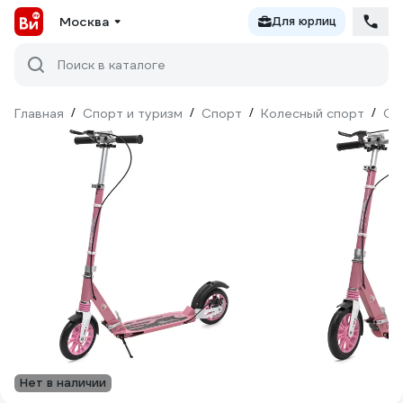
Москва
Для юрлиц
Поиск в каталоге
Главная
/
Спорт и туризм
/
Спорт
/
Колесный спорт
/
Са
Нет в наличии