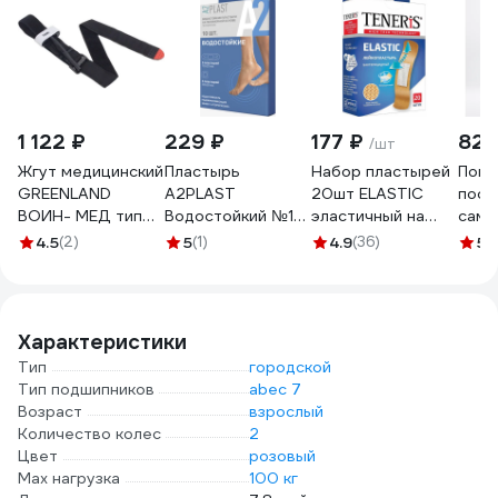
1 122 ₽
229 ₽
177 ₽
828
/шт
Жгут медицинский
Пластырь
Набор пластырей
Повя
GREENLAND
A2PLAST
20шт ELASTIC
посл
ВОИН- МЕД тип
Водостойкий №10
эластичный на
само
турникет GR-
в картонной
тканевой основе
стер
4.5
(2)
5
(1)
4.9
(36)
5
(
VMT-1
упаковке, 10 шт.
бактерицидный с
A2PL
11434
ионами серебра
10x2
TENERIS 630288
груп
10 11
Характеристики
Тип
городской
Тип подшипников
abec 7
Возраст
взрослый
Количество колес
2
Цвет
розовый
Max нагрузка
100 кг