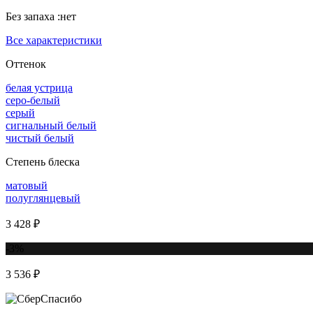
Без запаха :
нет
Все характеристики
Оттенок
белая устрица
серо-белый
серый
сигнальный белый
чистый белый
Степень блеска
матовый
полуглянцевый
3 428 ₽
-3%
3 536 ₽