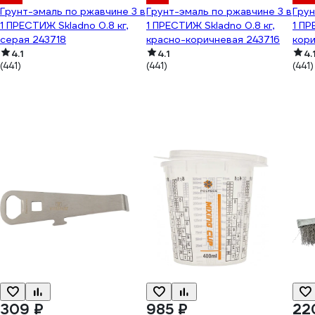
Грунт-эмаль по ржавчине 3 в
Грунт-эмаль по ржавчине 3 в
Грун
1 ПРЕСТИЖ Skladno 0.8 кг,
1 ПРЕСТИЖ Skladno 0.8 кг,
1 ПР
серая 243718
красно-коричневая 243716
кори
4.1
4.1
4.
(441)
(441)
(441)
309 ₽
985 ₽
22