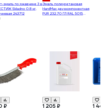
т-эмаль по ржавчине 3 в
Эмаль полиуретановая
ЕСТИЖ Skladno 0.8 кг,
HardMax двухкомпонентная
чневая 243712
PUR 232.70 ГЛ RAL 5015
1
Небесно-голубой (комплект
20,4 кг) 4690417108084
0 ₽
1 205 ₽
1 440