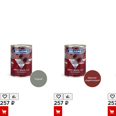
257 ₽
257 ₽
25