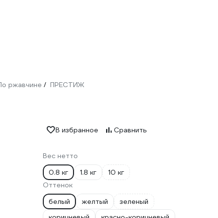
По ржавчине
ПРЕСТИЖ
/
В избранное
Сравнить
Вес нетто
0.8 кг
1.8 кг
10 кг
Оттенок
белый
желтый
зеленый
коричневый
красно-коричневый