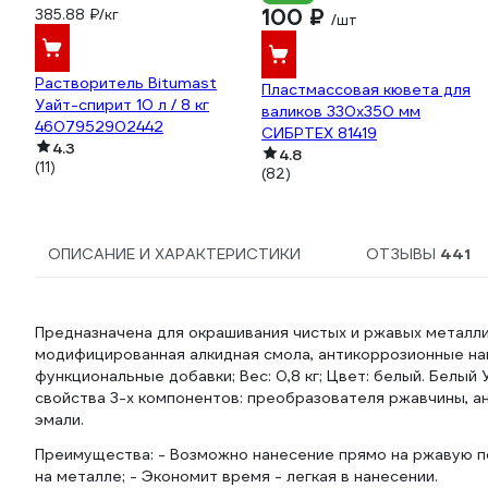
100 ₽
385.88 ₽/кг
/шт
Растворитель Bitumast
Пластмассовая кювета для
Уайт-спирит 10 л / 8 кг
валиков 330х350 мм
4607952902442
СИБРТЕХ 81419
4.3
4.8
(11)
(82)
ОПИСАНИЕ И ХАРАКТЕРИСТИКИ
ОТЗЫВЫ
441
Предназначена для окрашивания чистых и ржавых металли
модифицированная алкидная смола, антикоррозионные нап
функциональные добавки; Вес: 0,8 кг; Цвет: белый. Белы
свойства 3-х компонентов: преобразователя ржавчины, а
эмали.
Преимущества: - Возможно нанесение прямо на ржавую п
на металле; - Экономит время - легкая в нанесении.