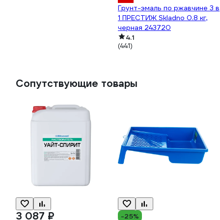
Грунт-эмаль по ржавчине 3 в
1 ПРЕСТИЖ Skladno 0.8 кг,
черная 243720
4.1
(441)
Сопутствующие товары
3 087 ₽
-25%