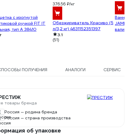
376.56 ₽/кг
етка с изогнутой
Ванна дл
Обезжириватель Красиво (5
тиковой ручкой FIT IT
JAMBO 37
л/3,2 кг) 4631152351397
ьная, тип А 38410
валиков
3.1
7
(51)
СПОСОБЫ ПОЛУЧЕНИЯ
АНАЛОГИ
СЕРВИС
РЕСТИЖ
се товары бренда
Россия — родина бренда
Россия — страна производства
ормация об упаковке