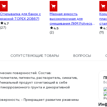
Открывалка для банок с
Мерная емкость
Корщ
краской TOPEX 20B671
высокопрочная для
плас
4.7
смешивания ЛКМ Polyecs
стал
(27)
400 мл, 25 шт POL-3/PHX
4.5
4.
(2)
(11)
СОПУТСТВУЮЩИЕ ТОВАРЫ
ВОПРОСЫ
ческих поверхностей. Состав:
П
олнители, пигменты, растворитель, сиккатив,
В
й Уникальный продукт сочетающий в себе
нтикоррозионного грунта и декоративной
оверхность; - Прекращает развитие ржавчины
Инф