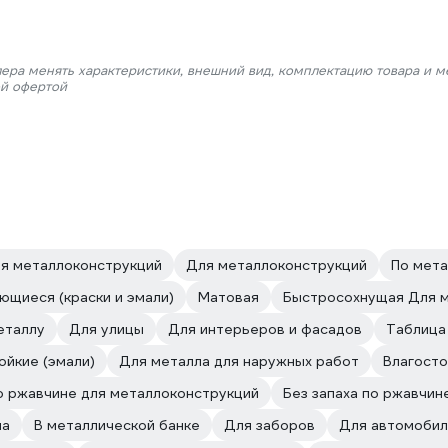
лера менять характеристики, внешний вид, комплектацию товара и м
ой офертой
ля металлоконструкций
Для металлоконструкций
По мета
ющиеся (краски и эмали)
Матовая
Быстросохнущая Для 
еталлу
Для улицы
Для интерьеров и фасадов
Таблица
ойкие (эмали)
Для металла для наружных работ
Влагосто
о ржавчине для металлоконструкций
Без запаха по ржавчин
на
В металлической банке
Для заборов
Для автомоби