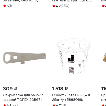
ржавчине, RAL-9010,
светлый графит 0,8 кг
ко
белая матовая, 0.75л
00-00002813
46
5
(1)
4.7
(250)
МП00-014769
309 ₽
1 518 ₽
1
Открывалка для банок с
Емкость Jeta PRO 1,4 л
Пр
краской TOPEX 20B671
25шт/уп 5868069/1
мм
4.7
(27)
4.7
(31)