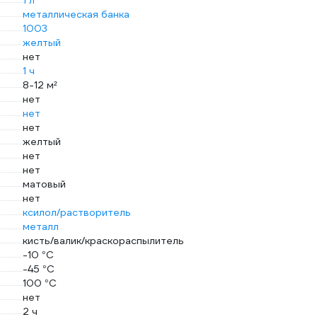
1 л
металлическая банка
1003
желтый
нет
1 ч
8-12 м²
нет
нет
нет
желтый
нет
нет
матовый
нет
ксилол/растворитель
металл
кисть/валик/краскораспылитель
-10 °С
-45 °С
100 °С
нет
2 ч