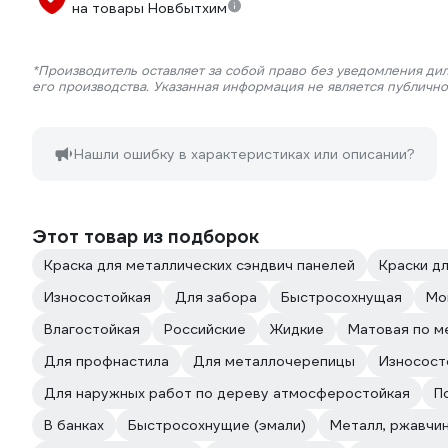
на товары Новбытхим
*Производитель оставляет за собой право без уведомления ди
его производства. Указанная информация не является публичн
Нашли ошибку в характеристиках или описании?
Этот товар из подборок
Краска для металлических сэндвич панелей
Краски д
Износостойкая
Для забора
Быстросохнущая
Мо
Влагостойкая
Российские
Жидкие
Матовая по м
Для профнастила
Для металлочерепицы
Износост
Для наружных работ по дереву атмосферостойкая
П
В банках
Быстросохнущие (эмали)
Металл, ржавчи