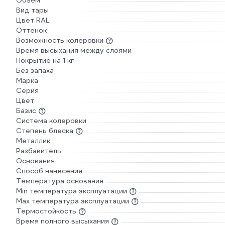
Объем
Вид тары
Цвет RAL
Оттенок
Возможность колеровки
Время высыхания между слоями
Покрытие на 1 кг
Без запаха
Марка
Серия
Цвет
Базис
Система колеровки
Степень блеска
Металлик
Разбавитель
Основания
Способ нанесения
Температура основания
Min температура эксплуатации
Max температура эксплуатации
Термостойкость
Время полного высыхания