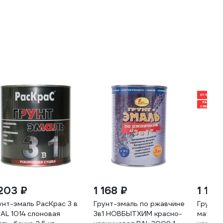
 203 ₽
1 168 ₽
1 182
унт-эмаль РасКрас 3 в
Грунт-эмаль по ржавчине
Грунт-э
 RAL 1014 слоновая
3в1 НОВБЫТХИМ красно-
матова