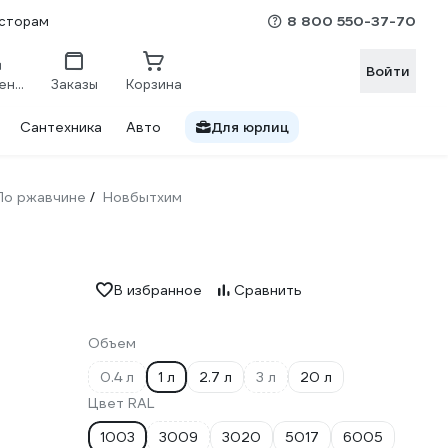
8 800 550-37-70
сторам
Войти
Сравнение
Заказы
Корзина
Сантехника
Авто
Для юрлиц
По ржавчине
Новбытхим
/
В избранное
Сравнить
Объем
0.4 л
1 л
2.7 л
3 л
20 л
Цвет RAL
1003
3009
3020
5017
6005