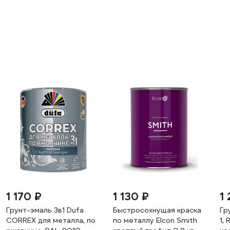
1 170 ₽
1 130 ₽
1
Грунт-эмаль 3в1 Dufa
Быстросохнущая краска
Гр
CORREX для металла, по
по металлу Elcon Smith
1,