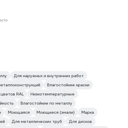
есто
ллу
Для наружных и внутренних работ
металлоконструкций
Влагостойкие краски
 цветов RAL
Низкотемпературные
йкость
Влагостойкие по металлу
е
Моющаяся
Моющиеся (эмали)
Марка
лей
Для металлических труб
Для дисков