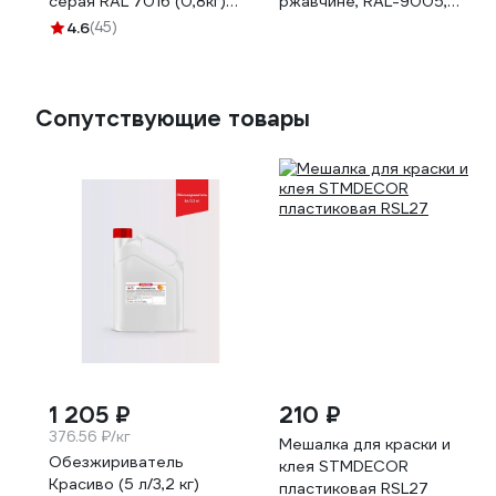
серая RAL 7016 (0,8кг)
ржавчине, RAL-9005,
kov1.12.1
черный, матовая, 0.75л
4.6
(45)
МП00-014772
Сопутствующие товары
1 205 ₽
210 ₽
376.56 ₽/кг
Мешалка для краски и
Обезжириватель
клея STMDECOR
Красиво (5 л/3,2 кг)
пластиковая RSL27