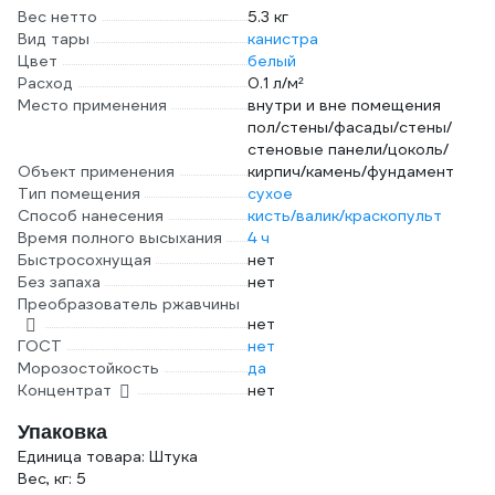
Вес нетто
5.3 кг
Вид тары
канистра
Цвет
белый
Расход
0.1 л/м²
Место применения
внутри и вне помещения
пол/стены/фасады/стены/
стеновые панели/цоколь/
Объект применения
кирпич/камень/фундамент
Тип помещения
сухое
Способ нанесения
кисть/валик/краскопульт
Время полного высыхания
4 ч
Быстросохнущая
нет
Без запаха
нет
Преобразователь ржавчины
нет
ГОСТ
нет
Морозостойкость
да
Концентрат
нет
Упаковка
Единица товара: Штука
Вес, кг: 5