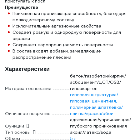
приступать к посл
Преимущества
Повышенная проникающая способность, благодаря
мелкодисперсному составу
Исключительные адгезионные свойства
Создает ровную и однородную поверхность для
окраски
Сохраняет паропроницаемость поверхности
В состав входят добавки, замедляющие
распространение плесени
Характеристики
бетон/газобетон/кирпич/
асбоцемент/ЦСП/OSB/
Материал основания
гипсокартон
гипсовая штукатурка/
гипсовая, цементная,
полимерная шпатлевка/
Финишное покрытие
плитка/краска/обои
адгезионная/упрочняющая/
Функции
глубокого проникновения
Тип основы
акрил/латекс/вода
Объем
5 л