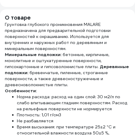
радиаторов,
крон
дымоходов,
Маст
суппортов до
060
О товаре
1200°С Certa
Грунтовка глубокого проникновения MALARE
черный (~RAL
предназначена для предварительной подготовки
9004), аэрозоль
поверхностей к окрашиванию. Используется для
CPR00038
внутренних и наружных работ по деревянным и
минеральным поверхностям.
Минеральные подложки:
бетонные, кирпичные,
монолитные и оштукатуренные поверхности,
гипсокартонные и гипсоволокнистые плиты.
Деревянные
подложки:
бревенчатые, пиленные, строганные
поверхности, а также древесностружечные и
древесноволокнистые плиты.
Особенности:
Норма расхода: расход на один слой: 30 м2/л по
слабо впитывающим гладким поверхностям. Расход
на рельефные поверхности не нормируется
Плотность: 1,01 г/см3
Не разбавляется
Время высыхания: при температуре 25±2 °C и
относительной влажности воздуха 50±5 %,