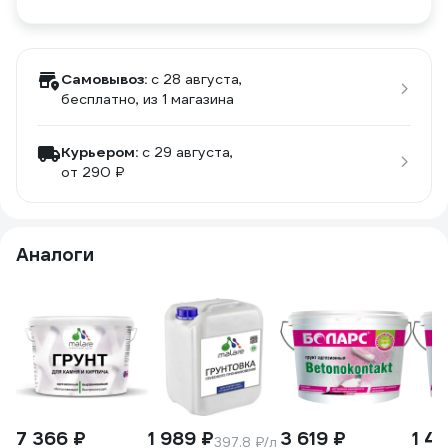
Самовывоз:
c 28 августа,
бесплатно
, из 1 магазина
Курьером:
c 29 августа,
от 290 ₽
Аналоги
7 366 ₽
1 989 ₽
3 619 ₽
1 41
397.8 ₽/л