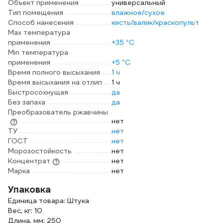
Объект применения
универсальный
Тип помещения
влажное/сухое
Способ нанесения
кисть/валик/краскопульт
Max температура
применения
+35 °С
Min температура
применения
+5 °С
Время полного высыхания
1 ч
Время высыхания на отлип
1 ч
Быстросохнущая
да
Без запаха
да
Преобразователь ржавчины
нет
ТУ
нет
ГОСТ
нет
Морозостойкость
нет
Концентрат
нет
Марка
нет
Упаковка
Единица товара: Штука
Вес, кг: 10
Длина, мм: 250