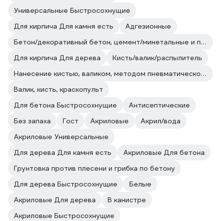
Универсальные Быстросохнущие
Для кирпича Для камня есть
Адгезионные
Бетон/декоративный бетон, цемент/минетальные и полимерные декоративные штукатурки/прочие впитывающие поверхности
Для кирпича Для дерева
Кисть/валик/распылитель
Нанесение кистью, валиком, методом пневматического и безвоздушного распыления.
Валик, кисть, краскопульт
Для бетона Быстросохнущие
Антисептические
Без запаха
Гост
Акриловые
Акрил/вода
Акриловые Универсальные
Для дерева Для камня есть
Акриловые Для бетона
Грунтовка против плесени и грибка по бетону
Для дерева Быстросохнущие
Белые
Акриловые Для дерева
В канистре
Акриловые Быстросохнущие