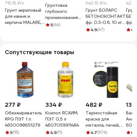
715.15 ₽/л
540.15 ₽/л
427.8
Грунтовка
Грунт акриловый
Грунт БОЛАРС
Грун
глубокого
для камня и
БЕТОНОКОНТАКТ
БЕТ
проникновения
кирпича MALARE,
фр. 0.3-0.6, 10 кг
фр. 0
MALARE
5
(44)
адгезионный
00000003105
000
адгезионная, 5 л
4.9
(47)
4.
выравнивающий
2036775096496
укрепляющий, без
ГГЛУБПР0500
запаха
Сопутствующие товары
быстросохнущий,
белый, 10 кг
4610362815196
ГКАМБЕЛ1000
277 ₽
334 ₽
482 ₽
132
Обезжириватель
Ксилол ЯСХИМ,
Термостойкая
Вали
RPG ПЭТ 1 л.
ПЭТ 0,5 л
краска для
Акор
4650098651279
4607059911484
металла, печей,
60 м
мангалов,
шерс
5
(16)
4.9
(11)
4.7
(974)
4.