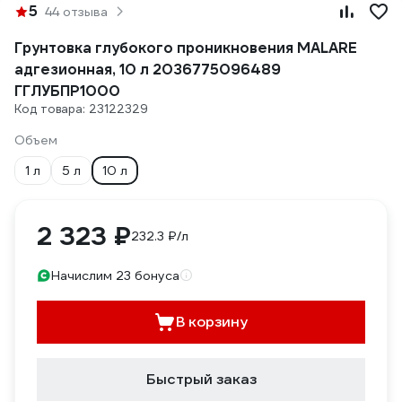
5
44 отзыва
Грунтовка глубокого проникновения MALARE
адгезионная, 10 л 2036775096489
ГГЛУБПР1000
Код товара: 23122329
Объем
1 л
5 л
10 л
2 323 ₽
232.3 ₽/л
Начислим 23 бонуса
В корзину
Быстрый заказ