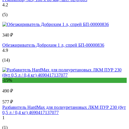
4.2
(5)
340 ₽
Обезжириватель Доброхим 1 л, спрей БП-00000836
4.9
(14)
-15%
490 ₽
577 ₽
Разбавитель HardMax для полиуретановых ЛКМ ПУР 230 (бут
0,5 л / 0,4 кг) 4690417137077
1
(1)