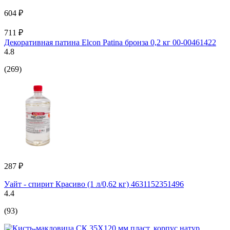
604 ₽
711 ₽
Декоративная патина Elcon Patina бронза 0,2 кг 00-00461422
4.8
(269)
287 ₽
Уайт - спирит Красиво (1 л/0,62 кг) 4631152351496
4.4
(93)