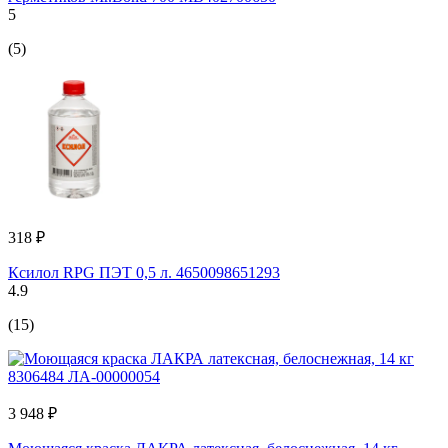
5
(5)
318 ₽
Ксилол RPG ПЭТ 0,5 л. 4650098651293
4.9
(15)
3 948 ₽