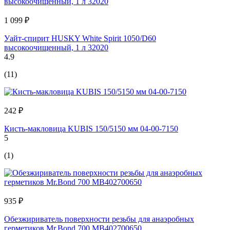
1 099 ₽
Уайт-спирит HUSKY White Spirit 1050/D60
высокоочищенный, 1 л 32020
4.9
(11)
242 ₽
Кисть-макловица KUBIS 150/5150 мм 04-00-7150
5
(1)
935 ₽
Обезжириватель поверхности резьбы для анаэробных
герметиков Mr.Bond 700 MB402700650