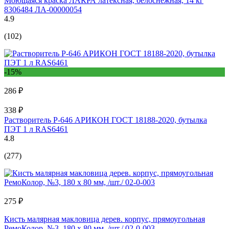
Моющаяся краска ЛАКРА латексная, белоснежная, 14 кг
8306484 ЛА-00000054
4.9
(102)
-15%
286 ₽
338 ₽
Растворитель Р-646 АРИКОН ГОСТ 18188-2020, бутылка
ПЭТ 1 л RAS6461
4.8
(277)
275 ₽
Кисть малярная макловица дерев. корпус, прямоугольная
РемоКолор, №3, 180 х 80 мм, /шт./ 02-0-003