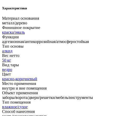
Характеристики
Материал основания
металл/дерево
Финишное покрытие
краска/эмаль
Функции
адгезионная/антикоррозийная/атмосферостойкая
Тип основы
алкид
Вес нетто
50 кг
Вид тары
ведро
Цвет
красно-коричневый
Место применения
внутри и вне помещения
Объект применения
заборы/ворота/двери/решетки/мебель/инструменты
Тип помещения
влажное/сухое
Способ нанесения