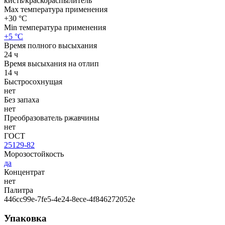
кисть/краскораспылитель
Max температура применения
+30 °С
Min температура применения
+5 °С
Время полного высыхания
24 ч
Время высыхания на отлип
14 ч
Быстросохнущая
нет
Без запаха
нет
Преобразователь ржавчины
нет
ГОСТ
25129-82
Морозостойкость
да
Концентрат
нет
Палитра
446cc99e-7fe5-4e24-8ece-4f846272052e
Упаковка