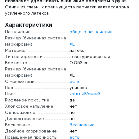
позволяет удерживать скользкие предметы в руке.
Одним из главных преимуществ перчатки является зона
усиленного латекса.
Характеристики
Назначение
общего назначения
Размер (буквенная система
маркировки)
XL
Материал
латекс
Тип поверхности
текстурированная
Вес нетто
0.053 кг
Размер (буквенная система
маркировки)
XL
С манжетами
есть
Пол
унисекс
Цвет
желтый/синий
Рифленое покрытие
да
Хлопковое напыление
нет
Одноразовые
нет
Диэлектрические
нет
Бесшовные
бесшовные
Двойное хлорирование
нет
Повышенная прочность
есть