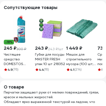
Сопутствующие товары
-18%
245 ₽
243 ₽
1 449 ₽
735
300 ₽
24.3 ₽/шт
Чистящее
Губки для посуды
Мешок для
Сред
средство
MASTER FRESH
строительного
мыть
DOMESTOS
упак 10 шт 218352
мусора (100 шт;
пове
Свежесть
55х95 см;
SYNE
4.9
(76)
4.4
(16)
4.1
(214)
5
(
Атлантики
зеленый) Gigant
Горн
8717163094952
12-004
анти
5л 1
О товаре
Перчатки защищают руки от мелких повреждений, грязи,
красок и мыльных жидкостей.
Обладают ярко выраженной текстурой на ладони, что