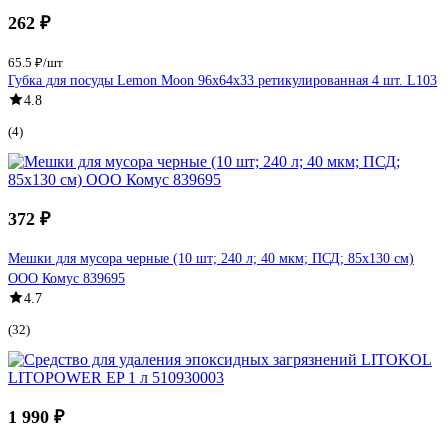
262 ₽
65.5 ₽/шт
Губка для посуды Lemon Moon 96x64x33 ретикулированная 4 шт. L103
4.8
(4)
372 ₽
Мешки для мусора черные (10 шт; 240 л; 40 мкм; ПСД; 85x130 см)
ООО Комус 839695
4.7
(32)
1 990 ₽