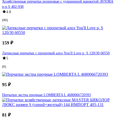
Хозяйственные перчатки резиновые с удлиненной манжетой AVIORA
р-р S 402-938
4.8
(90)
159 ₽
Латексные перчатки с пропиткой алоэ You'll Love р. S 120/30 60550
5
(6)
95 ₽
Перчатки экстра прочные LOMBERTA L 4680066720393
81 ₽