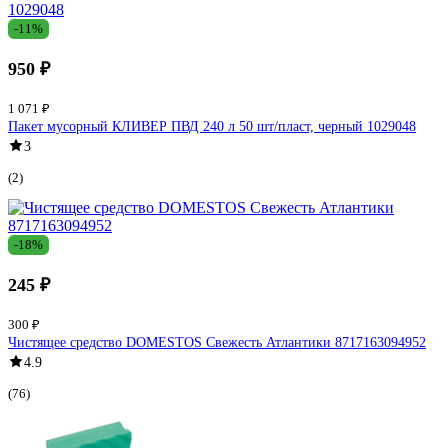
-11%
950 ₽
1 071 ₽
Пакет мусорный КЛИВЕР ПВД 240 л 50 шт/пласт, черный 1029048
3
(2)
-18%
245 ₽
300 ₽
Чистящее средство DOMESTOS Свежесть Атлантики 8717163094952
4.9
(76)