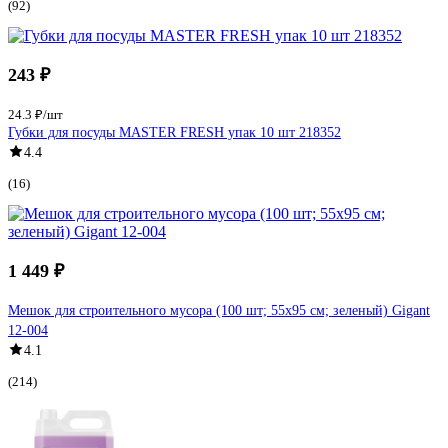
(92)
243 ₽
24.3 ₽/шт
Губки для посуды MASTER FRESH упак 10 шт 218352
4.4
(16)
1 449 ₽
Мешок для строительного мусора (100 шт; 55х95 см; зеленый) Gigant
12-004
4.1
(214)