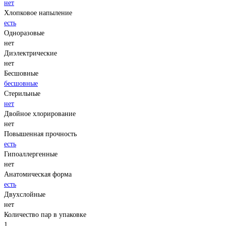
нет
Хлопковое напыление
есть
Одноразовые
нет
Диэлектрические
нет
Бесшовные
бесшовные
Стерильные
нет
Двойное хлорирование
нет
Повышенная прочность
есть
Гипоаллергенные
нет
Анатомическая форма
есть
Двухслойные
нет
Количество пар в упаковке
1