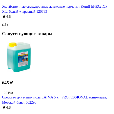
Хозяйственные сверхпрочные латексные перчатки Komfi БИКОЛОР
XL, белый + красный 120783
4.6
(13)
Сопутствующие товары
645 ₽
129 ₽/л
Средство для мытья пола LAIMA 5 кг, PROFESSIONAL концентрат,
Морской бриз, 602296
4.8