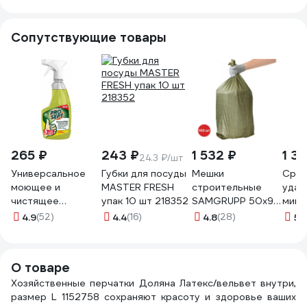
цвет черный (9-
цвет черный (10-
9.5), Пер 615/9
10.5), Пер 615/10
Сопутствующие товары
265 ₽
243 ₽
1 532 ₽
1 3
24.3 ₽/шт
Универсальное
Губки для посуды
Мешки
Сред
моющее и
MASTER FRESH
строительные
удал
чистящее
упак 10 шт 218352
SAMGRUPP 50x90
мине
средство Universal
см зеленые 100
отл
4.9
(52)
4.4
(16)
4.8
(28)
5
(
Spray 0.5 л
шт SAMC-
АСА
PROSEPT 105-00
041000100
"Рем
Спец
О товаре
Хозяйственные перчатки Доляна Латекс/вельвет внутри,
размер L 1152758 сохраняют красоту и здоровье ваших