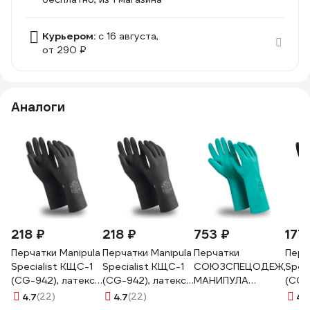
Курьером:
c 16 августа,
от 290 ₽
Аналоги
218 ₽
218 ₽
753 ₽
177
Перчатки Manipula
Перчатки Manipula
Перчатки
Перч
Specialist КЩС-1
Specialist КЩС-1
СОЮЗСПЕЦОДЕЖДА
Spec
(CG-942), латекс,
(CG-942), латекс,
МАНИПУЛА
(CG-
0.50 мм, 300 мм,
0.50 мм, 300 мм,
ДИЗЕЛЬ р.9
10-1
4.7
(22)
4.7
(22)
4.
без подкладки,
без подкладки,
2000000177816
616/1