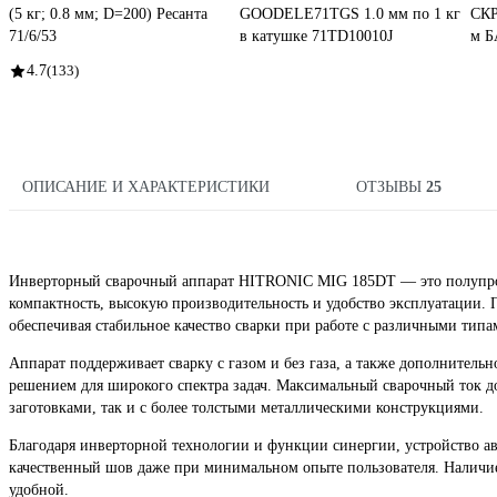
(5 кг; 0.8 мм; D=200) Ресанта
GOODELE71TGS 1.0 мм по 1 кг
СКР
71/6/53
в катушке 71TD10010J
м Б
4.7
(133)
ОПИСАНИЕ И ХАРАКТЕРИСТИКИ
ОТЗЫВЫ
25
Инверторный сварочный аппарат HITRONIC MIG 185DT — это полупро
компактность, высокую производительность и удобство эксплуатации. П
обеспечивая стабильное качество сварки при работе с различными типа
Аппарат поддерживает сварку с газом и без газа, а также дополнител
решением для широкого спектра задач. Максимальный сварочный ток до
заготовками, так и с более толстыми металлическими конструкциями.
Благодаря инверторной технологии и функции синергии, устройство а
качественный шов даже при минимальном опыте пользователя. Наличие 
удобной.