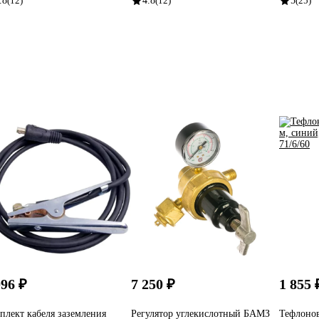
.8
(12)
4.8
(12)
5
(25)
096 ₽
7 250 ₽
1 855 
плект кабеля заземления
Регулятор углекислотный БАМЗ
Тефлонов