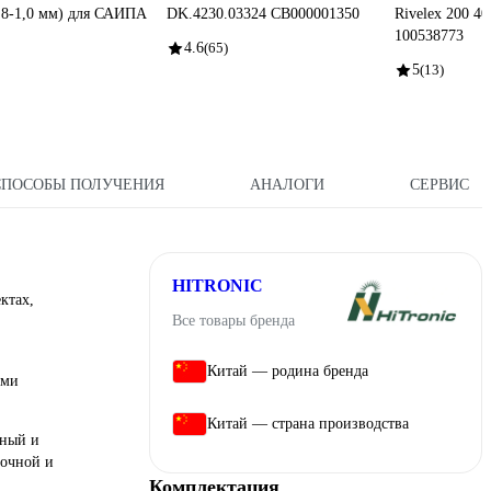
,8-1,0 мм) для САИПА
DK.4230.03324 СВ000001350
Rivelex 200 4
100538773
4.6
(65)
5
(13)
СПОСОБЫ ПОЛУЧЕНИЯ
АНАЛОГИ
СЕРВИС
HITRONIC
ктах,
Все товары бренда
Китай — родина бренда
ими
Китай — страна производства
вный и
точной и
Комплектация