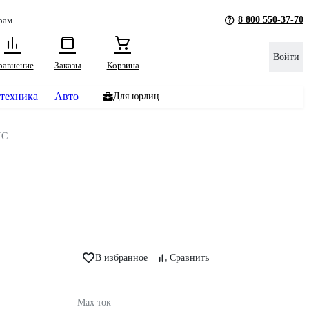
8 800 550-37-70
рам
Войти
равнение
Заказы
Корзина
техника
Авто
Для юрлиц
IC
В избранное
Сравнить
Max ток