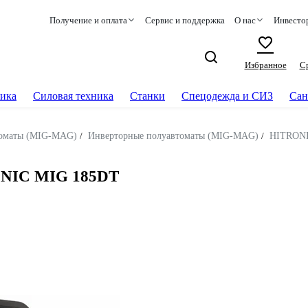
Получение и оплата
Сервис и поддержка
О нас
Инвесто
Избранное
С
ика
Силовая техника
Станки
Спецодежда и СИЗ
Сан
томаты (MIG-MAG)
/
Инверторные полуавтоматы (MIG-MAG)
/
HITRON
ONIC MIG 185DT