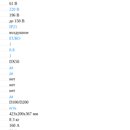
61 В
220 В
196 В
до 150 В
IP21
воздушное
EURO
1
0.8
1
DX50
да
да
нет
нет
нет
да
D100/D200
есть
423х200х367 мм
8.3 кг
160 А