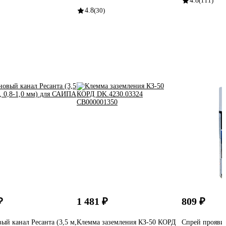
4.8
(111)
4.8
(30)
₽
1 481 ₽
809 ₽
ый канал Ресанта (3,5 м,
Клемма заземления КЗ-50 КОРД
Спрей проявит