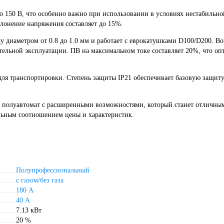
 150 В, что особенно важно при использовании в условиях нестабильной
клонение напряжения составляет до 15%.
 диаметром от 0.8 до 1.0 мм и работает с еврокатушками D100/D200. В
тельной эксплуатации. ПВ на максимальном токе составляет 20%, что оп
для транспортировки. Степень защиты IP21 обеспечивает базовую защит
олуавтомат с расширенными возможностями, который станет отличны
льным соотношением цены и характеристик.
Полупрофессиональный
с газом/без газа
180 А
40 А
7.13 кВт
20 %