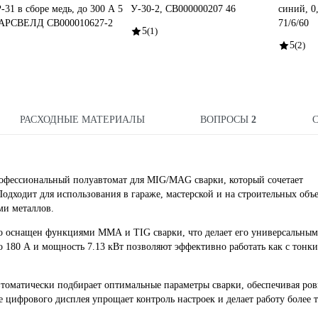
-31 в сборе медь, до 300 А 5
У-30-2, СВ000000207 46
синий, 0
АРСВЕЛД СВ000010627-2
71/6/60
5
(1)
5
(2)
РАСХОДНЫЕ МАТЕРИАЛЫ
ВОПРОСЫ
2
фессиональный полуавтомат для MIG/MAG сварки, который сочетает
одходит для использования в гараже, мастерской и на строительных объе
ми металлов.
ьно оснащен функциями ММА и TIG сварки, что делает его универсальным
 180 А и мощность 7.13 кВт позволяют эффективно работать как с тонк
втоматически подбирает оптимальные параметры сварки, обеспечивая ро
цифрового дисплея упрощает контроль настроек и делает работу более 