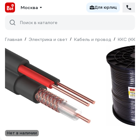
Москва
Для юрлиц
Поиск в каталоге
Главная
/
Электрика и свет
/
Кабель и провод
/
ККС (ККСВ
Нет в наличии