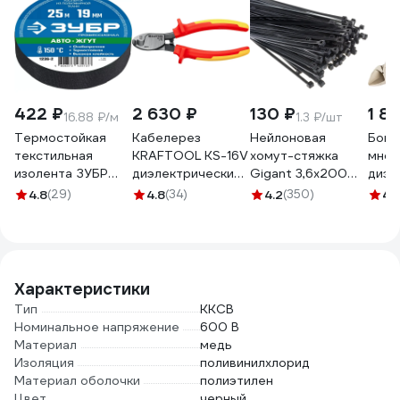
422 ₽
2 630 ₽
130 ₽
1 8
16.88 ₽/м
1.3 ₽/шт
Термостойкая
Кабелерез
Нейлоновая
Боко
текстильная
KRAFTOOL KS-16V
хомут-стяжка
мног
изолента ЗУБР
диэлектрический,
Gigant 3,6х200
диэл
Авто-Жгут 19 мм х
23333-16V
черный, 100 шт
206м
4.8
(29)
4.8
(34)
4.2
(350)
4.
25 м 1236-2
G/1/4
12-4
Характеристики
Тип
ККСВ
Номинальное напряжение
600 В
Материал
медь
Изоляция
поливинилхлорид
Материал оболочки
полиэтилен
Цвет
черный