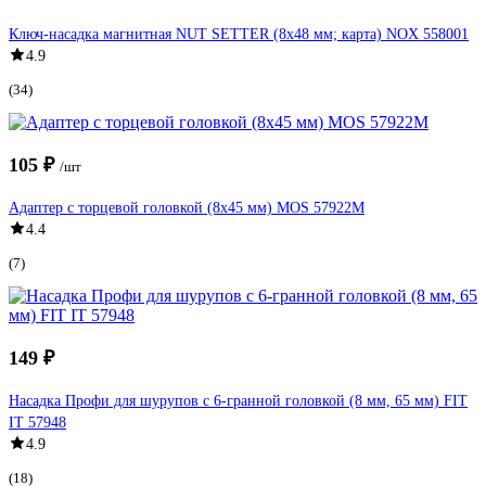
Ключ-насадка магнитная NUT SETTER (8x48 мм; карта) NOX 558001
4.9
(34)
105 ₽
/шт
Адаптер с торцевой головкой (8x45 мм) MOS 57922М
4.4
(7)
149 ₽
Насадка Профи для шурупов с 6-гранной головкой (8 мм, 65 мм) FIT
IT 57948
4.9
(18)