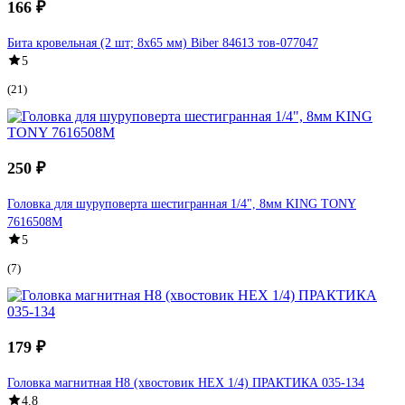
166 ₽
Бита кровельная (2 шт; 8х65 мм) Biber 84613 тов-077047
5
(21)
250 ₽
Головка для шуруповерта шестигранная 1/4", 8мм KING TONY
7616508M
5
(7)
179 ₽
Головка магнитная Н8 (хвостовик HEX 1/4) ПРАКТИКА 035-134
4.8