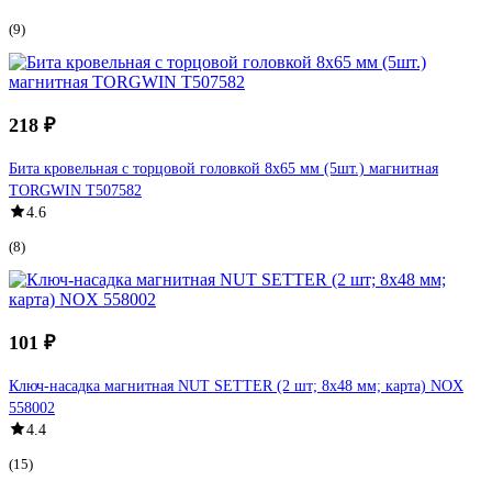
(9)
218 ₽
Бита кровельная с торцовой головкой 8х65 мм (5шт.) магнитная
TORGWIN T507582
4.6
(8)
101 ₽
Ключ-насадка магнитная NUT SETTER (2 шт; 8x48 мм; карта) NOX
558002
4.4
(15)