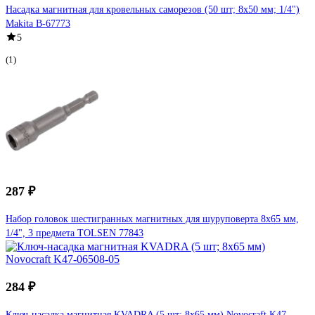
Насадка магнитная для кровельных саморезов (50 шт; 8х50 мм; 1/4")
Makita B-67773
5
(1)
287 ₽
Набор головок шестигранных магнитных для шуруповерта 8х65 мм,
1/4", 3 предмета TOLSEN 77843
284 ₽
Ключ-насадка магнитная KVADRA (5 шт; 8х65 мм) Novocraft K47-