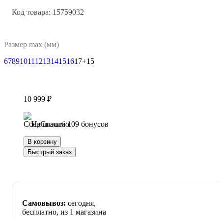
Код товара: 15759032
Размер max (мм)
6
7
8
9
10
11
12
13
14
15
16
17
+15
10 999 ₽
Начислим 109 бонусов
В корзину
Быстрый заказ
Самовывоз:
сегодня,
бесплатно
, из 1 магазина