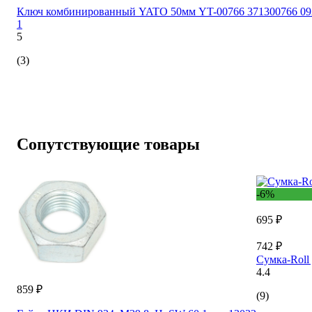
Ключ комбинированный YATO 50мм YT-00766 371300766 09
1
5
(3)
Сопутствующие товары
-6%
695 ₽
742 ₽
Сумка-Roll 
4.4
859 ₽
(9)