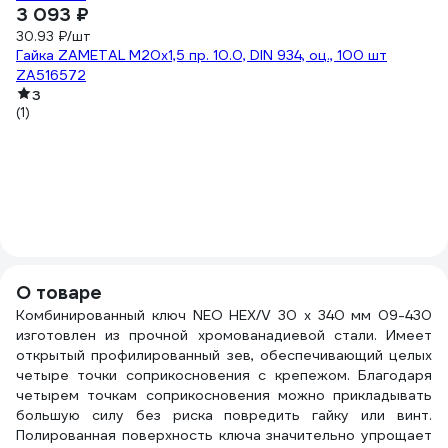
3 093 ₽
30.93 ₽/шт
Гайка ZAMETAL М20х1,5 пр. 10.0, DIN 934, оц., 100 шт
ZA516572
3
(1)
-
6
74
Су
(9
О товаре
Комбинированный ключ NEO HEX/V 30 x 340 мм 09-430
изготовлен из прочной хромованадиевой стали. Имеет
открытый профилированный зев, обеспечивающий целых
четыре точки соприкосновения с крепежом. Благодаря
четырем точкам соприкосновения можно прикладывать
большую силу без риска повредить гайку или винт.
Полированная поверхность ключа значительно упрощает