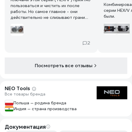
Комбинирова
пользоваться и чистить их после
серии HEX/V 
работы. Но самое главное - они
были.
действительно не слизывают грани
гаек или болтов за счет своей
шестигранной формы. Прикладываю
фото, где наглядно видно разницу с
обычным ключем с рожковой стороны
2
- обычный ключ только две грани
касается, а ключ HEX/V за четыре
грани! Про накидную сторону ключа и
говорить нечего, там все шесть
Посмотреть все отзывы
граней охвачены, вместо вершин гаек
обычным 12-гранным ключем.
NEO Tools
Все товары бренда
Польша — родина бренда
Индия — страна производства
Документация