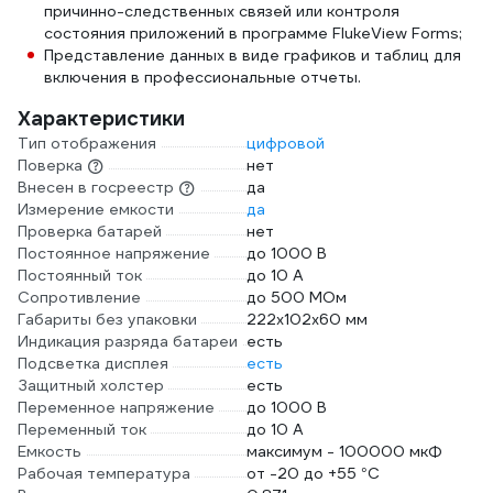
причинно-следственных связей или контроля
состояния приложений в программе FlukeView Forms;
Представление данных в виде графиков и таблиц для
включения в профессиональные отчеты.
Характеристики
Тип отображения
цифровой
Поверка
нет
Внесен в госреестр
да
Измерение емкости
да
Проверка батарей
нет
Постоянное напряжение
до 1000 В
Постоянный ток
до 10 А
Сопротивление
до 500 МОм
Габариты без упаковки
222х102х60 мм
Индикация разряда батареи
есть
Подсветка дисплея
есть
Защитный холстер
есть
Переменное напряжение
до 1000 В
Переменный ток
до 10 А
Емкость
максимум - 100000 мкФ
Рабочая температура
от -20 до +55 °С