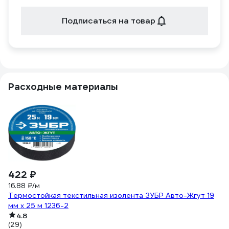
Подписаться на товар
Расходные материалы
422 ₽
3
16.88 ₽/м
32
Термостойкая текстильная изолента ЗУБР Авто-Жгут 19
Фл
мм х 25 м 1236-2
5
4.8
(29)
(1