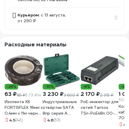
Курьером:
c 13 августа,
от 290 ₽
Расходные материалы
-26%
-10%
-6%
-4%
63 ₽
3 230 ₽
2 170 ₽
1 0
85 ₽
5.73 ₽/м
3 600 ₽
2 315 ₽
50.2
Изолента ХБ
Индустриальные
PoE-инжектор для
Коак
FORTISFLEX 18мм х
отвёртки SATA
сетей Tantos
кабе
0.4мм х 11м черная
8пр серия А
TSn-PoE48n 00-
703 B
71242
крестовые и
00077728
4.5
(42)
4.8
(53)
PVC,
плоские.
4.