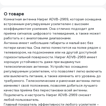
Б004
Повышенный
ресурс для
потоковой
О товаре
нагрузки. 09306
Комнатная антенна Harper ADVB-2969, которая оснащена
встроенным регулируемым усилителем с высоким
коэффициентом усиления. Она отлично подходит для
приёма сигналов цифрового телевидения, а также может
работать и с аналоговыми диапазонами.
Антенна имеет небольшие габариты и малый вес без
потери качества. Она легко поместится на полке рядом с
телевизором, на подоконнике или на другой доступной
горизонтальной поверхности. Harper ADVB-2969 имеет
хорошую устойчивость даже при выдвинутых
телескопических антеннах. Устройство оснащено
регулируемым усилителем, что позволяет легко включить
или выключить питание, а также изменить его уровень до
требуемого. Телескопические и рамочная антенны легко
изменяют своё положение, позволяя добиться лучшего
качества приёма без перестановки всей антенны.
Подключить и настроить Harper ADVB-2969 сможет
любой пользователь.
Главный показатель эффективности любого усилителя –