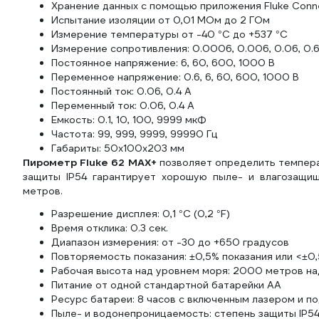
Хранение данных с помощью приложения Fluke Con
Испытание изоляции от 0,01 МОм до 2 ГОм
Измерение температуры от -40 °C до +537 °C
Измерение сопротивления: 0.0006, 0.006, 0.06, 0.6
Постоянное напряжение: 6, 60, 600, 1000 В
Переменное напряжение: 0.6, 6, 60, 600, 1000 В
Постоянный ток: 0.06, 0.4 А
Переменный ток: 0.06, 0.4 А
Емкость: 0.1, 10, 100, 9999 мкФ
Частота: 99, 999, 9999, 99990 Гц
Габариты: 50х100х203 мм
Пирометр Fluke 62 MAX+
позволяет определить темпера
защиты IP54 гарантирует хорошую пыле- и влагозащи
метров.
Разрешение дисплея: 0,1 °C (0,2 °F)
Время отклика: 0.3 сек.
Диапазон измерения: от -30 до +650 градусов
Повторяемость показания: ±0,5% показания или <±0,5
Рабочая высота над уровнем моря: 2000 метров н
Питание от одной стандартной батарейки АА
Ресурс батареи: 8 часов с включенным лазером и п
Пыле- и водонепроницаемость: степень защиты IP5