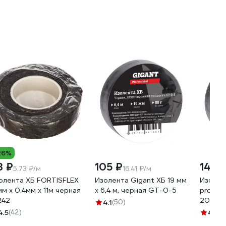
26%
3 ₽
105 ₽
144 
5.73 ₽/м
16.41 ₽/м
олента ХБ FORTISFLEX
Изолента Gigant ХБ 19 мм
Изолен
мм х 0.4мм х 11м черная
х 6,4 м, черная GT-0-5
profess
242
20 м, 
4.1
(50)
4.5
(42)
4.7
(1