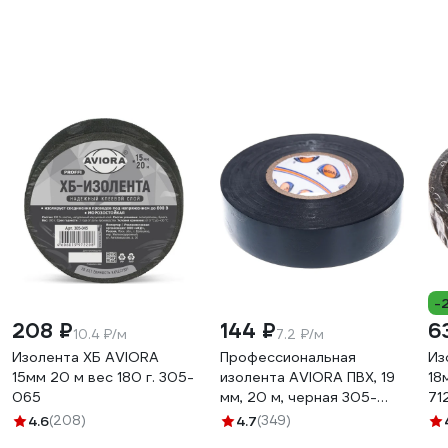
-
208 ₽
144 ₽
6
10.4 ₽/м
7.2 ₽/м
Изолента ХБ AVIORA
Профессиональная
Из
15мм 20 м вес 180 г. 305-
изолента AVIORA ПВХ, 19
18
065
мм, 20 м, черная 305-
71
030
4.6
(208)
4.7
(349)