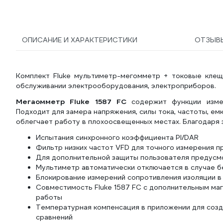
ОПИСАНИЕ И ХАРАКТЕРИСТИКИ
ОТЗЫВ
Комплект Fluke мультиметр-мегомметр + токовые клещ
обслуживании электрооборудования, электроприборов.
Мегаомметр Fluke 1587 FC
содержит функции измер
Подходит для замера напряжения, силы тока, частоты, ем
облегчает работу в плохоосвещенных местах. Благодаря 
Испытания синхронного коэффициента PI/DAR
Фильтр низких частот VFD для точного измерения п
Для дополнительной защиты пользователя предусм
Мультиметр автоматически отключается в случае бе
Блокирование измерений сопротивления изоляции в
Совместимость Fluke 1587 FC с дополнительным ма
работы
Температурная компенсация в приложении для созд
сравнений