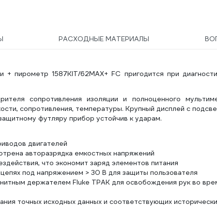
Ы
РАСХОДНЫЕ МАТЕРИАЛЫ
ВО
и + пирометр 1587KIT/62MAX+ FC пригодится при диагности
ителя сопротивления изоляции и полноценного мультиме
кости, сопротивления, температуры. Крупный дисплей с подсв
защитному футляру прибор устойчив к ударам.
риводов двигателей
отрена авторазрядка емкостных напряжений
здействия, что экономит заряд элементов питания
 цепях под напряжением > 30 В для защиты пользователя
гнитным держателем Fluke TPAK для освобождения рук во вре
ания точных исходных данных и соответствующих историческ