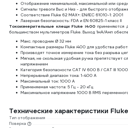
Отображение минимальной, максимальной или средн
Сигналы тревоги Выс и Низ - для быстрого отображ
Соответствие Fluke 62 MAX+: EN/IEC 61010-1: 2001
Лазерная безопасность: FDA и EN 60825-1 класс II
Токоизмерительные клещи Fluke i400
применяются д
большинством мультиметров Fluke. Выход 1мА/Амп обеспе
Макс. проводник Ø 32 мм
Компактные размеры Fluke i400 для удобства рабо
Производят точное измерение тока без разрыва це
Мягкая, не скользкая удобная ручка препятствует 
напряжением
Категория безопасности CAT IV 600 В / CAT III 1000
Непрерывный диапазон тока: 1-400 А
Максимальный ток: 1000 А
Применяемая частота: 5 Гц - 20 кГц
Максимальное напряжение 1000 В RMS переменного 
Технические характеристики Fluk
Тип отображения
Поверка