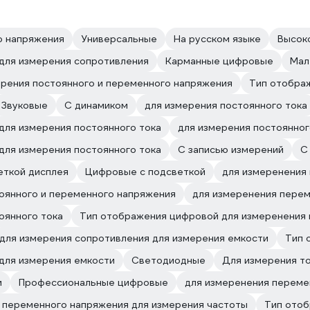
о напряжения
Универсальные
На русском языке
Высок
 для измерения сопротивления
Карманные цифровые
Мал
рения постоянного и переменного напряжения
Тип отобра
Звуковые
С динамиком
для измерения постоянного тока
для измерения постоянного тока
для измерения постоянног
для измерения постоянного тока
С записью измерений
С
еткой дисплея
Цифровые с подсветкой
для измеренения
тоянного и переменного напряжения
для измеренения перем
оянного тока
Тип отображения цифровой для измеренения 
для измерения сопротивления для измерения емкости
Тип 
для измерения емкости
Светодиодные
Для измерения то
и
Профессиональные цифровые
для измеренения переме
и переменного напряжения для измерения частоты
Тип отоб