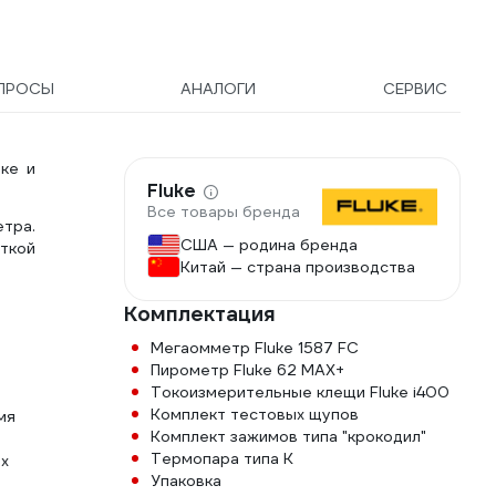
ПРОСЫ
АНАЛОГИ
СЕРВИС
ке и
Fluke
Все товары бренда
тра.
США — родина бренда
еткой
Китай — страна производства
Комплектация
Мегаомметр Fluke 1587 FC
Пирометр Fluke 62 MAX+
Токоизмерительные клещи Fluke i400
Комплект тестовых щупов
мя
Комплект зажимов типа "крокодил"
Термопара типа К
их
Упаковка