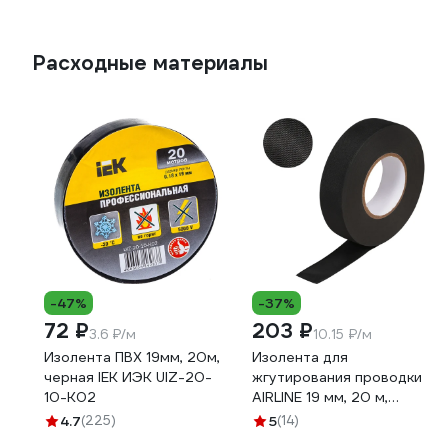
Расходные материалы
-47%
-37%
72 ₽
203 ₽
3.6 ₽/м
10.15 ₽/м
Изолента ПВХ 19мм, 20м,
Изолента для
черная IEK ИЭК UIZ-20-
жгутирования проводки
10-K02
AIRLINE 19 мм, 20 м,
термостойкая, на основе
4.7
(225)
5
(14)
полиэстера ADPT003